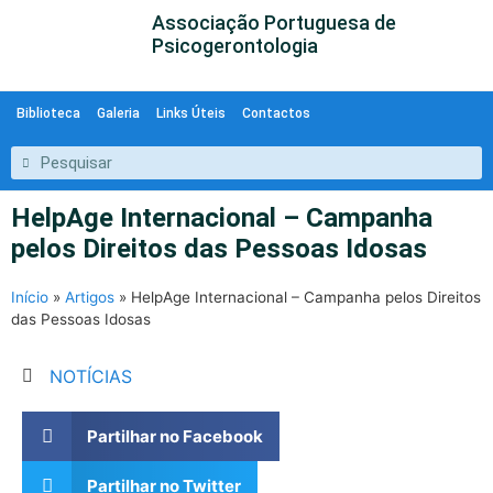
Associação Portuguesa de
Psicogerontologia
Biblioteca
Galeria
Links Úteis
Contactos
HelpAge Internacional – Campanha
pelos Direitos das Pessoas Idosas
Início
»
Artigos
»
HelpAge Internacional – Campanha pelos Direitos
das Pessoas Idosas
NOTÍCIAS
Partilhar no Facebook
Partilhar no Twitter