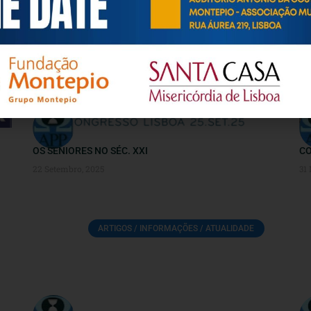
EVENTOS
OS SÉNIORES NO SÉC. XXI
CO
22 Setembro, 2025
31
ARTIGOS / INFORMAÇÕES / ATUALIDADE