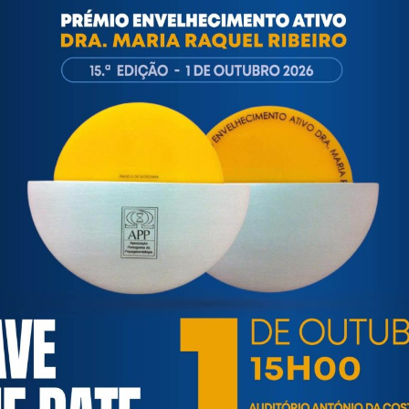
ortuguesa de Psicogerontologia
esa de Psicogerontologia-APP, Instituição Particular de Solidar
às questões biopsicológicas e sociais inerentes ao envelhecime
to, saúde, autonomia, participação e segurança das pessoas ido
eracional, e de uma sociedade mais inclusiva para todas as id
os relativamente à idade e ao envelhecimento.