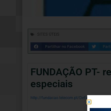
SITES ÚTEIS
Partilhar no Facebook
Part
FUNDAÇÃO PT- re
especiais
http://fundacao.telecom.pt/Default.aspx?tab