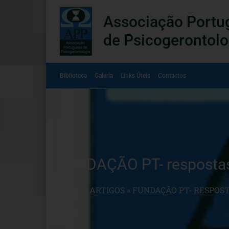
Associação Portu
de Psicogerontolo
Biblioteca
Galeria
Links Úteis
Contactos
FUNDAÇÃO PT- respostas
INÍCIO
»
ARTIGOS
»
FUNDAÇÃO PT- RESPOST