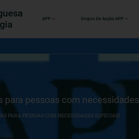
guesa
APP
Grupos De Acção APP
gia
 para pessoas com necessidades 
AS PARA PESSOAS COM NECESSIDADES ESPECIAIS