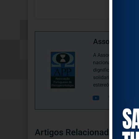
Associação P
A Associação Portugu
nacional, dedica-se 
dignificação, respei
solidariedade interg
estereótipos negativ
Artigos Relacionados