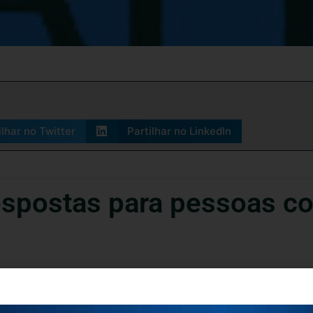
ilhar no Twitter
Partilhar no LinkedIn
spostas para pessoas c
id=105