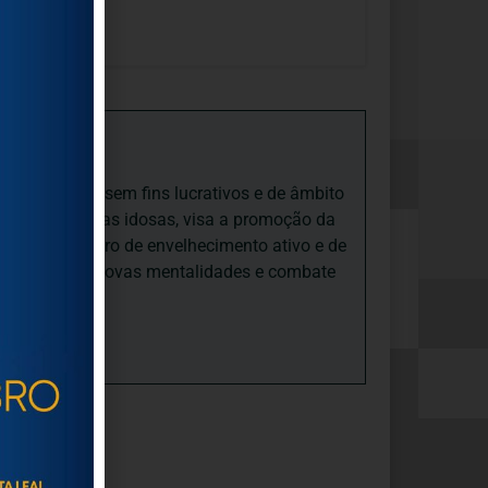
iedade Social sem fins lucrativos e de âmbito
nto e às pessoas idosas, visa a promoção da
sas, num quadro de envelhecimento ativo e de
ades, promove novas mentalidades e combate