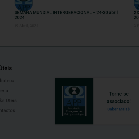
SEMANA MUNDIAL INTERGERACIONAL – 24-30 abril
XX
2024
20
19 Abril, 2024
2 F
Úteis
lioteca
eria
Torne-se
ks Úteis
associado!
Saber Mais
ntactos