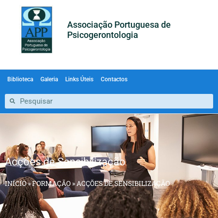
Associação Portuguesa de
Psicogerontologia
Biblioteca
Galeria
Links Úteis
Contactos
Acções de Sensibilização
INÍCIO
»
FORMAÇÃO
»
ACÇÕES DE SENSIBILIZAÇÃO