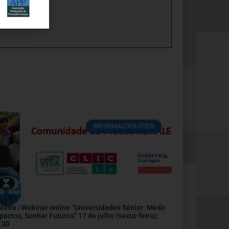
INFORMAÇÕES ÚTEIS
nvite | Webinar online “Universidades Sénior: Medir
pactos, Sonhar Futuros” 17 de julho (sexta-feira);
:30