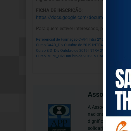
FICHA DE INSCRIÇÃO
:
https://docs.google.com/document/d/1Tw
Para quem estiver interessado, pedimos o fav
Referencial de Formação C-API Intra 2º Sem 2019
Desca
Curso CAAD_Div Outubro de 2019 INTRA 2º Semestre
D
Curso EID_Div Outubro de 2019 INTRA 2º Semestre
Des
Curso RGPD_Div Outubro de 2019 INTRA 2º Semestre
D
Associação P
A Associação Portugu
nacional, dedica-se 
dignificação, respei
solidariedade interg