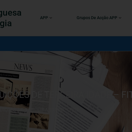
guesa
APP
Grupos De Acção APP
gia
IÇÕES DE TERCEIRA IDADE – FIT
IÇÕES DE TERCEIRA IDADE – FITI