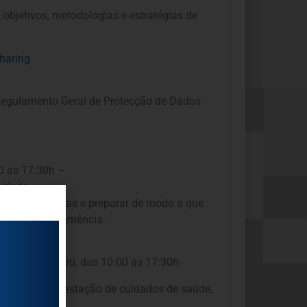
objetivos, metodologias e estratégias de
haring
o Regulamento Geral de Protecção de Dados
00 às 17:30h –
cidade.
pos de demências e preparar de modo a que
 idosas com demência.
 12 de Dezembro, das 10:00 às 17:30h-
mento e da prestação de cuidados de saúde,