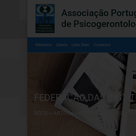
Associação Portu
de Psicogerontolo
Biblioteca
Galeria
Links Úteis
Contactos
FEDERAÇÃO DAS INSTITU
INÍCIO
»
ARTIGOS
»
FEDERAÇÃO DAS INSTITU