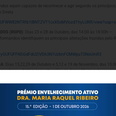
os sejam capazes de reconhecer e agir segundo os princípios, 
o Direta
S9vyGUFWW82NTRfb1lBNTZVT1cxX0xMVlozdThyLURR/view?usp=s
DOS (RGPD)
: Dias 23 e 28 de Outubro, das 14:00 às 18:00h –
os formandos identifiquem as principais alterações trazidas pel
RyS9vyGUFUFFNSGdFdUZiVDh3N1UzbnFCMWpuT0NsUmR3
IA
: Dias 15,22,29 de Outubro e 5,12 e 19 de Novembro, das 10.
agnosticar e distinguir as situações de dependência e de incapa
ensibilizar e preparar os cuidadores para a distinção dos ti
ão face a um tratamento de qualidade que dignifique a pessoas
RyS9vyGUFSFNqeEM0TlJXZHlZMjVFQkw1RXphVW1yN01B
 PERANTE O IDOSO
: Dias 13,15,18,22,25,29 de Novembro e 2 e
formandos de competências profissionais ao nível do comporta
dependência e/ou perda de autonomia