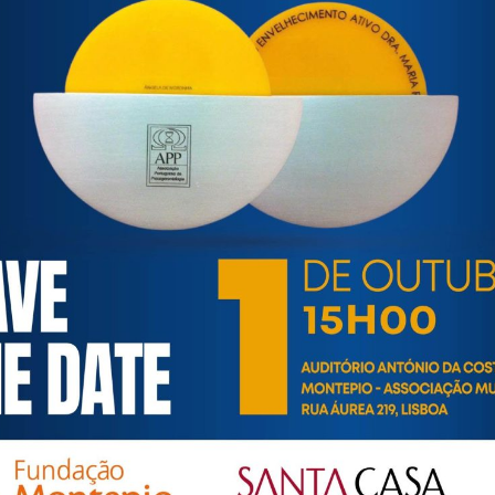
xS6kWg-2BzLyzTnEByQceLZHDYTITsahqs8_8wuPA/edit?usp=sha
or de preencherem a ficha de inscrição e devolverem a mesma, p
rregar
escarregar
carregar
escarregar
ortuguesa de Psicogerontologia
esa de Psicogerontologia-APP, Instituição Particular de Solidar
às questões biopsicológicas e sociais inerentes ao envelhecime
to, saúde, autonomia, participação e segurança das pessoas ido
eracional, e de uma sociedade mais inclusiva para todas as id