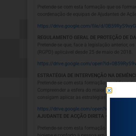
Pretende-se com esta formação que os formand
coordenação de equipas de Ajudantes de Açã
https://drive.google.com/file/d/0B59Ry
REGULAMENTO GERAL DE PROTEÇÃO DE DA
Pretende-se que, face à legislação anterior, 
(RGPD) aplicável desde 25 de maio de 2018.
https://drive.google.com/open?id=0B59
ESTRATÉGIA DE INTERVENÇÃO NA DEMÊNC
Pretende-se com esta formação identificar, di
Compreender a esfera do maior acompanhado. S
consigam aplicar as estratégias de intervenç
https://drive.google.com/open?id=0B59
AJUDANTE DE ACÇÃO DIRETA – A ATITUDE
Pretende-se com esta formação capacitar os 
higiene e conforto à pessoa em situação de 