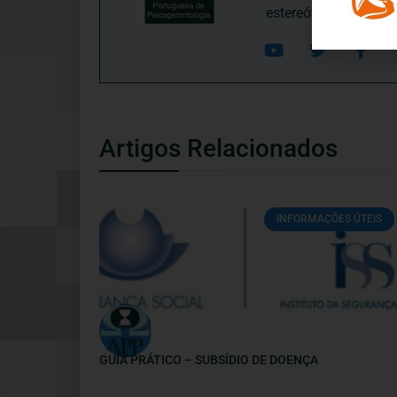
estereótipos negativ
Artigos Relacionados
INFORMAÇÕES ÚTEIS
GUIA PRÁTICO – SUBSÍDIO DE DOENÇA