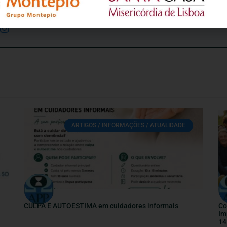
os relativamente à idade e ao envelhecimento.
ARTIGOS / INFORMAÇÕES / ATUALIDADE
CULPA E AUTOESTIMA em cuidadores informais
Co
Im
14