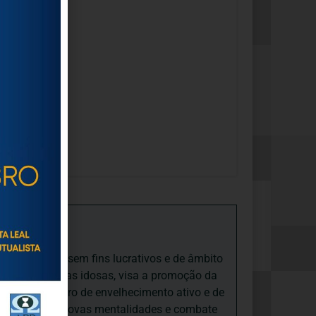
ring
or esta via.
iedade Social sem fins lucrativos e de âmbito
nto e às pessoas idosas, visa a promoção da
sas, num quadro de envelhecimento ativo e de
ades, promove novas mentalidades e combate