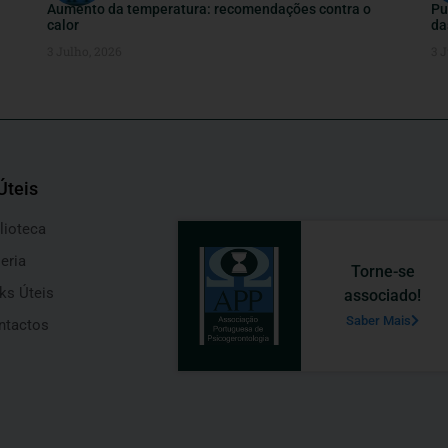
Aumento da temperatura: recomendações contra o
Pu
calor
da
3 Julho, 2026
3 J
Úteis
lioteca
eria
Torne-se
ks Úteis
associado!
Saber Mais
ntactos