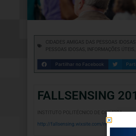
CIDADES AMIGAS DAS PESSOAS IDOSAS
PESSOAS IDOSAS
,
INFORMAÇÕES ÚTEIS
Partilhar no Facebook
Part
FALLSENSING 2018
INSTITUTO POLITÉCNICO DE COIMBRA
http://fallsensing.wixsite.com/meetingfallse