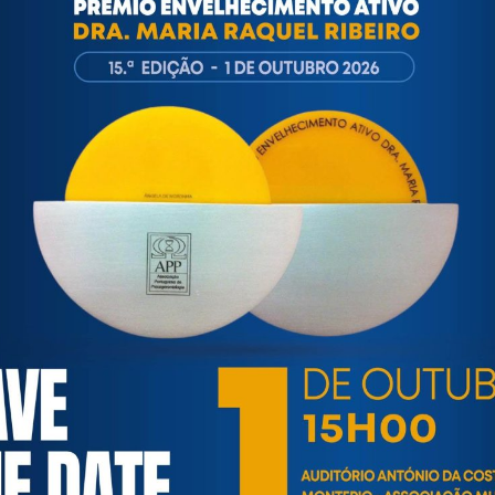
ortuguesa de Psicogerontologia
esa de Psicogerontologia-APP, Instituição Particular de Solidar
às questões biopsicológicas e sociais inerentes ao envelhecime
to, saúde, autonomia, participação e segurança das pessoas ido
eracional, e de uma sociedade mais inclusiva para todas as id
os relativamente à idade e ao envelhecimento.
GAAPP ENVELHECIMENTO ATIVO