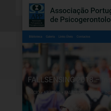
Associação Portu
de Psicogerontolo
Biblioteca
Galeria
Links Úteis
Contactos
FALLSENSING 2018 – Inst
INÍCIO
»
ARTIGOS
»
FALLSENSING 2018 – I