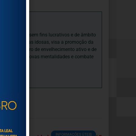
iedade Social sem fins lucrativos e de âmbito
nto e às pessoas idosas, visa a promoção da
sas, num quadro de envelhecimento ativo e de
ades, promove novas mentalidades e combate
INFORMAÇÕES ÚTEIS