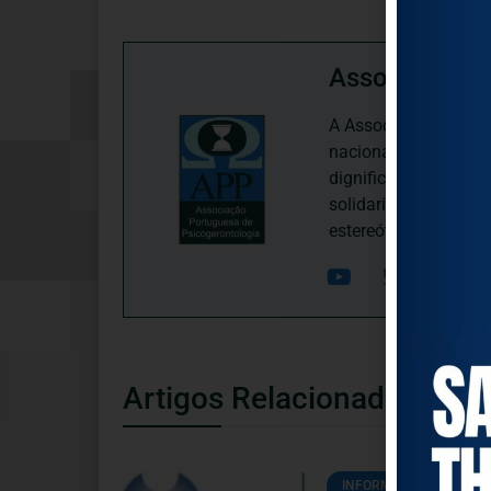
Associação P
A Associação Portugu
nacional, dedica-se 
dignificação, respei
solidariedade interg
estereótipos negativ
Artigos Relacionados
INFORMAÇÕES ÚTEIS