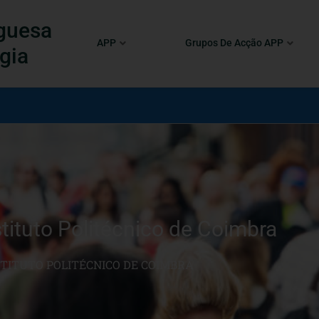
guesa
APP
Grupos De Acção APP
gia
ituto Politécnico de Coimbra
NSTITUTO POLITÉCNICO DE COIMBRA