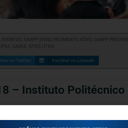
,
EVENTOS
,
GAAPP ENVELHECIMENTO ATIVO
,
GAAPP PREVENÇ
,
IPSS
,
SAÚDE
,
SITES ÚTEIS
ilhar no Twitter
Partilhar no LinkedIn
 – Instituto Politécnico
nsing18