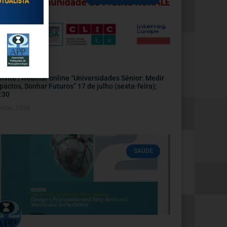
nvite | Webinar online “Universidades Sénior: Medir
pactos, Sonhar Futuros” 17 de julho (sexta-feira);
:30
Julho, 2026
SAÚDE