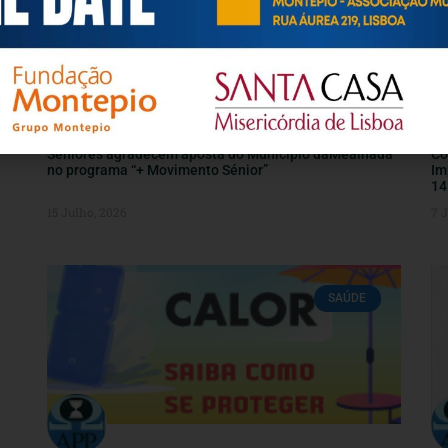
Seniores agradecem aposta do Município daMealhada
Co
no programa “+ Movimento Sénior”
Im
14
15 Julho, 2026
7 
SAÚDE