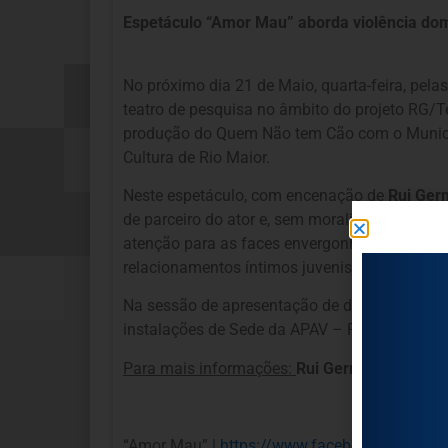
Espetáculo “Amor Mau” aborda violência do
No próximo dia 21 de Maio, quarta-feira, pel
teatro de pesquisa no âmbito do projeto RG/T
produção do Quem Não tem Cão com o Municípi
Cultura de Rio Maior.
Neste espetáculo, com encenação de
Rui Ge
de parceiro do ator e, sem moralismos, é con
atenção para as faces envergonhadas dos “des
relacionamentos íntimos juvenis; violência na
Na sessão de apresentação de dia 21 estarão 
instalações de Sede da APAV – Rua José Este
Para mais informações:
Rui Germano | 96 79
“Amor Mau” |
https://www.facebook.com/
pag