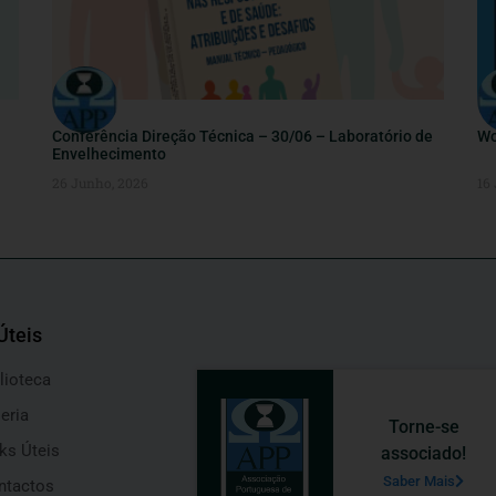
Conferência Direção Técnica – 30/06 – Laboratório de
Wo
Envelhecimento
26 Junho, 2026
16
Úteis
lioteca
eria
Torne-se
ks Úteis
associado!
Saber Mais
ntactos