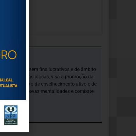
iedade Social sem fins lucrativos e de âmbito
nto e às pessoas idosas, visa a promoção da
sas, num quadro de envelhecimento ativo e de
ades, promove novas mentalidades e combate