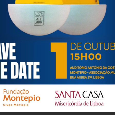
com/
qntcao
ortuguesa de Psicogerontologia
esa de Psicogerontologia-APP, Instituição Particular de Solidar
às questões biopsicológicas e sociais inerentes ao envelhecime
to, saúde, autonomia, participação e segurança das pessoas ido
eracional, e de uma sociedade mais inclusiva para todas as id
os relativamente à idade e ao envelhecimento.