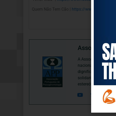
Quem Não Tem Cão |
https://www.facebook.
Associação P
A Associação Portugu
nacional, dedica-se 
dignificação, respei
solidariedade interg
estereótipos negativ