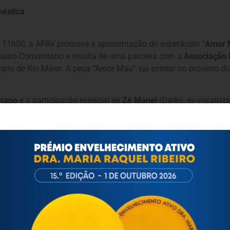
méstica
as 11h00, a APAV promove a apresentação do espetáculo “
Amor 
eatro Comunitário e resulta de uma parceria com a
Associação P
o de Rio Maior. A peça “Amor Mau” vai estrear no próximo dia
rmano
e a participação especial de
Zé Manel
(Darko,
ex-vocalist
vidado a fazer uma reflexão sobre o poder e o domínio dos mais
amores” resultado de cenários de Violência Doméstica: homens 
 velhice; e violência doméstica entre pessoas do mesmo sexo.
presentes o encenador Rui Germano, Zé Manel (Darko) e um rep
vão 135-A, em Lisboa.
2 60 02
es/AMOR-MAU/
1418699145027173