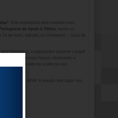
Mau
”. Este espetáculo está inserido num
ortuguesa de Apoio à Vítima
, numa co-
 24 de maio, sábado, no Cineteatro – Casa da
a dos Fingertips), o espectador assume o papel
 fortes sobre os mais fracos, chamando a
vítimas de violência; violência nos
resentante da APAV. A sessão terá lugar nas