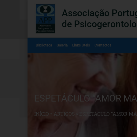
Associação Portu
de Psicogerontolo
Biblioteca
Galeria
Links Úteis
Contactos
ESPETÁCULO “AMOR MA
INÍCIO
»
ARTIGOS
»
ESPETÁCULO “AMOR MA