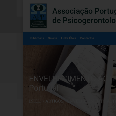
Associação Portu
de Psicogerontolo
Biblioteca
Galeria
Links Úteis
Contactos
ENVELHECIMENTO ACTIVO 
Portugal
INÍCIO
»
ARTIGOS
»
ENVELHECIMENTO ACTI