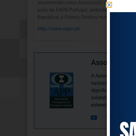
reconhecida como Associação de Solidariedad
ação da EAPN Portugal, sediada no Porto, este
República, o Prémio Direitos Humanos.
http://www.eapn.pt/
Associação P
A Associação Portugu
nacional, dedica-se 
dignificação, respei
solidariedade interg
estereótipos negativ