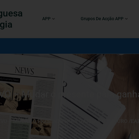
guesa
APP
Grupos De Acção APP
gia
– Mudar o presente para ganha
VO – MUDAR O PRESENTE PARA GANHAR O FUTURO /EA