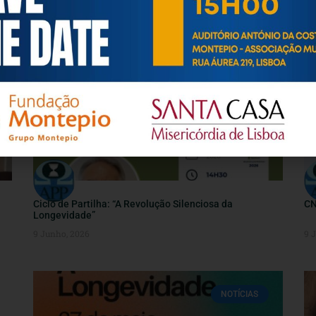
NOTÍCIAS
Ciclo de Partilha: “A Revolução Silenciosa da
CN
Longevidade”
9 Junho, 2026
9 
NOTÍCIAS