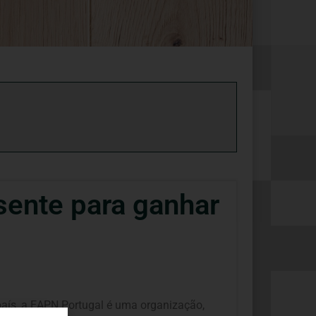
nte para ganhar
aís, a EAPN Portugal é uma organização,