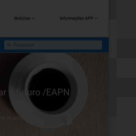
Notícias
Informações APP
r o futuro /EAPN
PN PORTUGAL