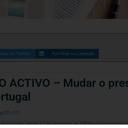
ilhar no Twitter
Partilhar no LinkedIn
ACTIVO – Mudar o prese
rtugal
php?ID=211
 Associação, desde 17 de Dezembro de 1991]a atuar no nosso p