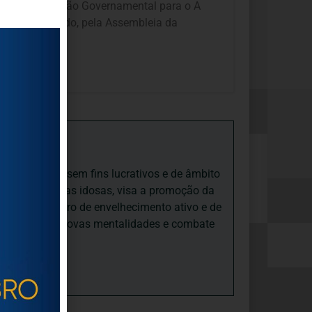
 Organização Não Governamental para o A
oi-lhe atribuído, pela Assembleia da
iedade Social sem fins lucrativos e de âmbito
nto e às pessoas idosas, visa a promoção da
sas, num quadro de envelhecimento ativo e de
ades, promove novas mentalidades e combate