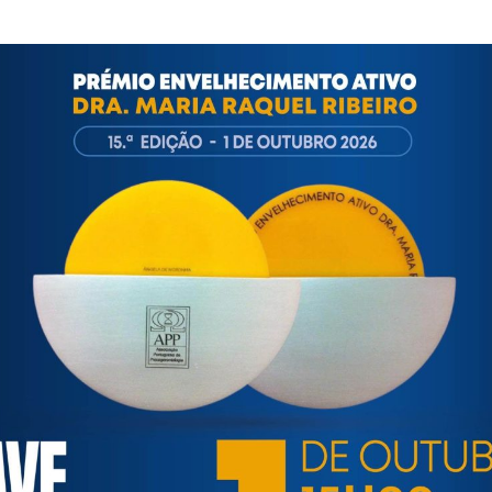
e Social, de âmbito nacional, obtendo em 1995, o estatuto de
nde-se a todo o país através de 18 Núcleos Distritais. Em 2010 f
ortuguesa de Psicogerontologia
esa de Psicogerontologia-APP, Instituição Particular de Solidar
às questões biopsicológicas e sociais inerentes ao envelhecime
to, saúde, autonomia, participação e segurança das pessoas ido
eracional, e de uma sociedade mais inclusiva para todas as id
os relativamente à idade e ao envelhecimento.