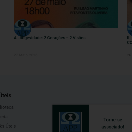
A Longevidade: 2 Gerações – 2 Visões
II
CC
27 Maio, 2026
26
Úteis
lioteca
eria
Torne-se
ks Úteis
associado!