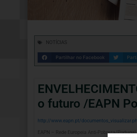
NOTÍCIAS
Partilhar no Facebook
Part
ENVELHECIMENTO 
o futuro /EAPN Po
http://www.eapn.pt/documentos_visualizar.
EAPN – Rede Europeia Anti-Pobreza/Portugal,