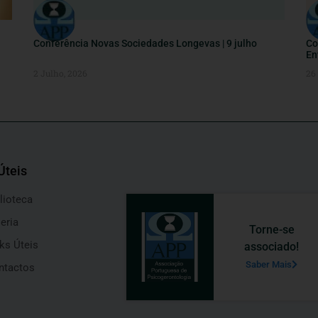
Conferência Novas Sociedades Longevas | 9 julho
Co
En
2 Julho, 2026
26
Úteis
lioteca
eria
Torne-se
ks Úteis
associado!
Saber Mais
ntactos