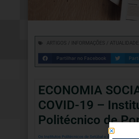
ARTIGOS / INFORMAÇÕES / ATUALIDADE
Partilhar no Facebook
Part
ECONOMIA SOCIA
COVID-19 – Institu
Politécnico de Po
Os Institutos Politécnicos de Setúbal e de Portalegre f