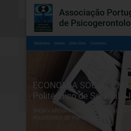
Associação Portu
de Psicogerontolo
Biblioteca
Galeria
Links Úteis
Contactos
ECONOMIA SOCIAL EM PO
Politécnico de Setúbal e 
INÍCIO
»
ARTIGOS
»
ECONOMIA SOCIAL EM P
POLITÉCNICO DE PORTALEGRE