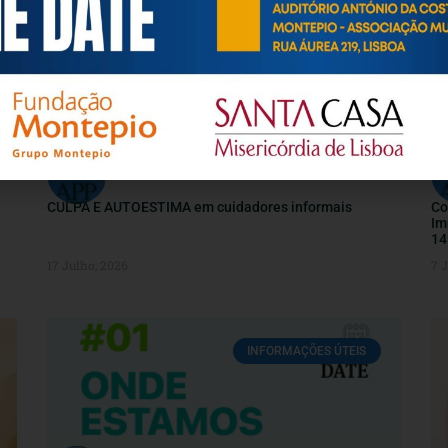
ARTIGOS / INFORMAÇÕES / ATUALIDADE
CULPA E AUTOESTIMA em cuidadores informais
Co
Im
14
17 Julho, 2026
7 
INFORMAÇÕES ÚTEIS