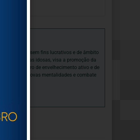
iedade Social sem fins lucrativos e de âmbito
nto e às pessoas idosas, visa a promoção da
sas, num quadro de envelhecimento ativo e de
ades, promove novas mentalidades e combate