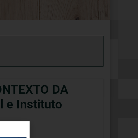
ONTEXTO DA
 e Instituto
cial.