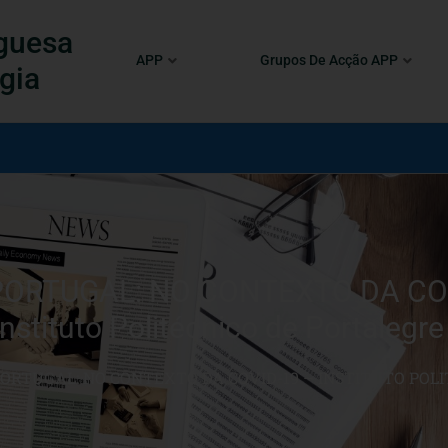
guesa
APP
Grupos De Acção APP
gia
RTUGAL: NO CONTEXTO DA COVID
Instituto Politécnico de Portalegre
ORTUGAL: NO CONTEXTO DA COVID-19 – INSTITUTO POLI