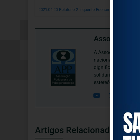
2021.04.20-Relatorio-2-inquerito-Economia-social-COVID
Associação P
A Associação Portugu
nacional, dedica-se 
dignificação, respei
solidariedade interg
estereótipos negativ
Artigos Relacionados