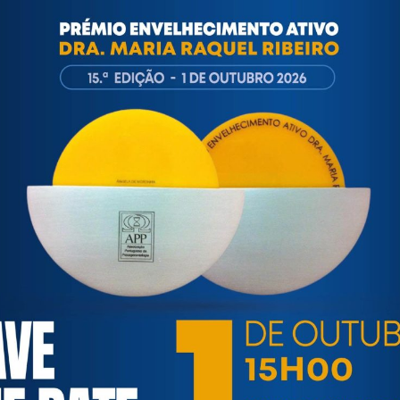
19-2021-2
Descarregar
ortuguesa de Psicogerontologia
esa de Psicogerontologia-APP, Instituição Particular de Solidar
às questões biopsicológicas e sociais inerentes ao envelhecime
to, saúde, autonomia, participação e segurança das pessoas ido
eracional, e de uma sociedade mais inclusiva para todas as id
os relativamente à idade e ao envelhecimento.