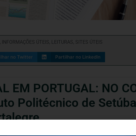
,
INFORMAÇÕES ÚTEIS
,
LEITURAS
,
SITES ÚTEIS
ilhar no Twitter
Partilhar no LinkedIn
L EM PORTUGAL: NO C
to Politécnico de Setúbal
rtalegre
izeram um Estudo sobre o Impacto da Pandemia nas Organizações da Economia So