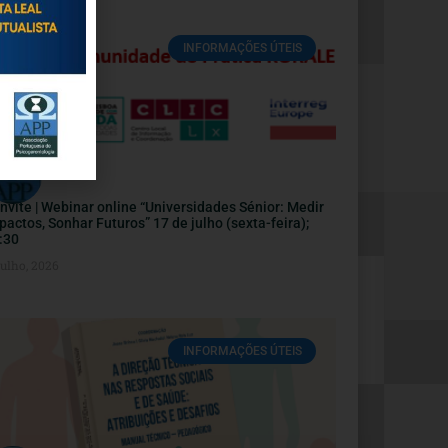
INFORMAÇÕES ÚTEIS
nvite | Webinar online “Universidades Sénior: Medir
pactos, Sonhar Futuros” 17 de julho (sexta-feira);
:30
Julho, 2026
INFORMAÇÕES ÚTEIS