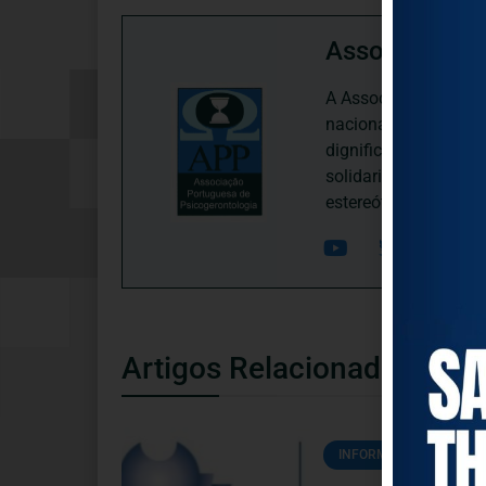
Associação P
A Associação Portugu
nacional, dedica-se 
dignificação, respei
solidariedade interg
estereótipos negativ
Artigos Relacionados
INFORMAÇÕES ÚTEIS