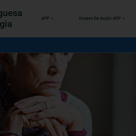
guesa
APP
Grupos De Acção APP
gia