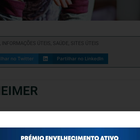
,
INFORMAÇÕES ÚTEIS
,
SAÚDE
,
SITES ÚTEIS
ilhar no Twitter
Partilhar no LinkedIn
HEIMER