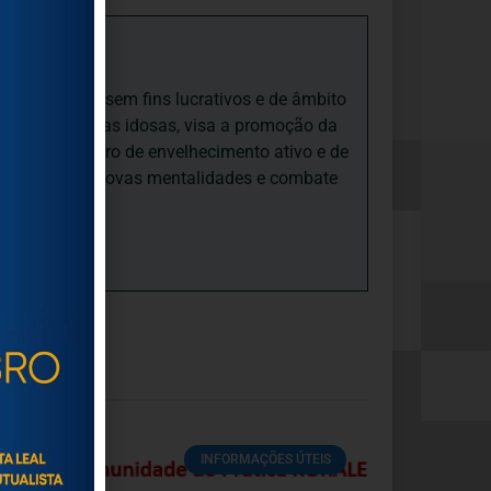
iedade Social sem fins lucrativos e de âmbito
nto e às pessoas idosas, visa a promoção da
sas, num quadro de envelhecimento ativo e de
ades, promove novas mentalidades e combate
INFORMAÇÕES ÚTEIS