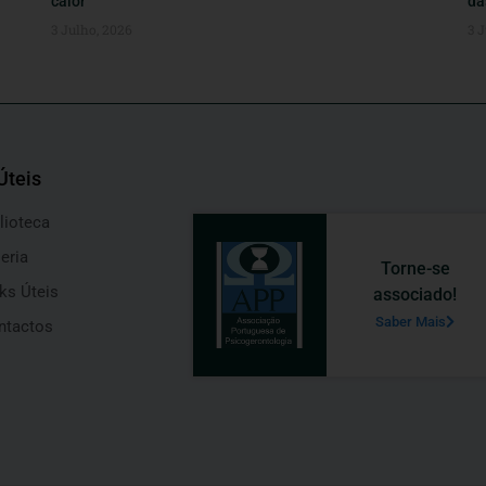
calor
da
3 Julho, 2026
3 J
Úteis
lioteca
eria
Torne-se
ks Úteis
associado!
Saber Mais
ntactos