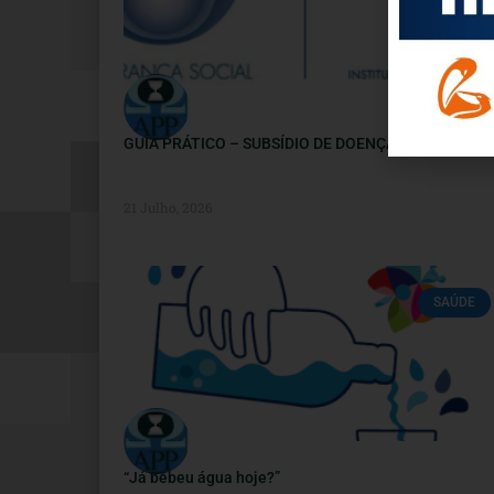
GUIA PRÁTICO – SUBSÍDIO DE DOENÇA
21 Julho, 2026
SAÚDE
“Já bebeu água hoje?”