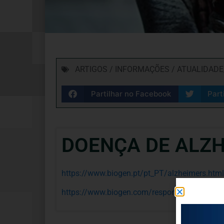
ARTIGOS / INFORMAÇÕES / ATUALIDADE
Partilhar no Facebook
Part
DOENÇA DE ALZ
https://www.biogen.pt/pt_PT/alzheimers.html
https://www.biogen.com/responsibility.html