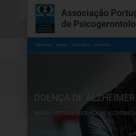
Associação Portu
de Psicogerontolo
Biblioteca
Galeria
Links Úteis
Contactos
DOENÇA DE ALZHEIMER
INÍCIO
»
ARTIGOS
»
DOENÇA DE ALZHEIMER