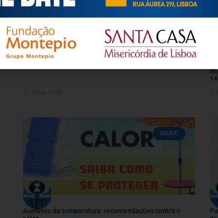
CULPA E AUTOESTIMA em cuidadores informais
Co
Im
14
17 Julho, 2026
7 
SAÚDE
Aumento da temperatura: recomendações contra o
Pu