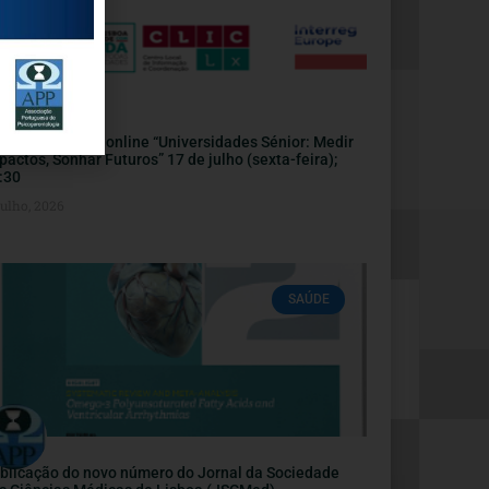
nvite | Webinar online “Universidades Sénior: Medir
pactos, Sonhar Futuros” 17 de julho (sexta-feira);
:30
Julho, 2026
SAÚDE
blicação do novo número do Jornal da Sociedade