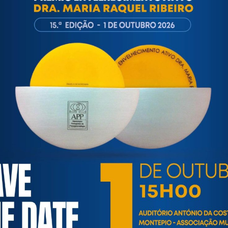
ortuguesa de Psicogerontologia
esa de Psicogerontologia-APP, Instituição Particular de Solidar
às questões biopsicológicas e sociais inerentes ao envelhecime
to, saúde, autonomia, participação e segurança das pessoas ido
eracional, e de uma sociedade mais inclusiva para todas as id
os relativamente à idade e ao envelhecimento.
ARTIGOS / INFORMAÇÕES / ATUALIDADE