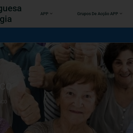
guesa
APP
Grupos De Acção APP
gia
ACO
ACO