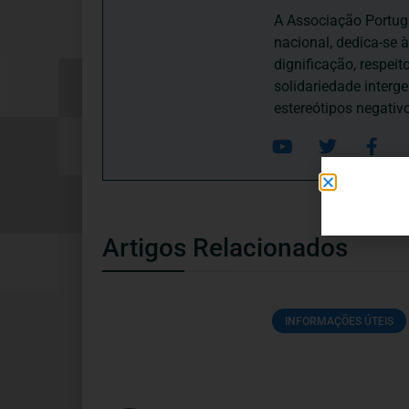
A Associação Portugu
nacional, dedica-se 
dignificação, respei
solidariedade interg
estereótipos negativ
Artigos Relacionados
INFORMAÇÕES ÚTEIS