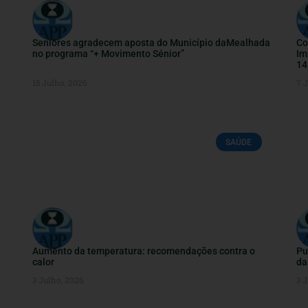
Seniores agradecem aposta do Município daMealhada
Co
no programa “+ Movimento Sénior”
Im
14
15 Julho, 2026
7 
SAÚDE
Aumento da temperatura: recomendações contra o
Pu
calor
da
3 Julho, 2026
3 J