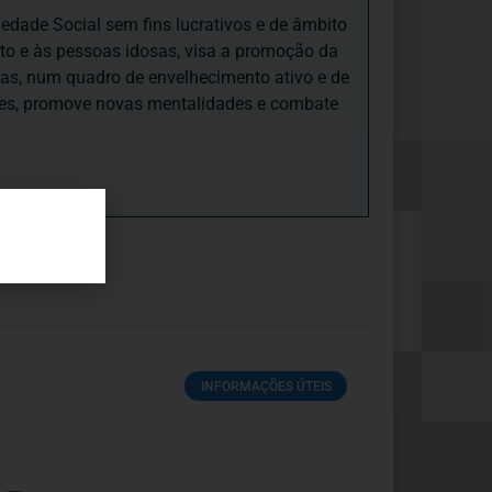
iedade Social sem fins lucrativos e de âmbito
nto e às pessoas idosas, visa a promoção da
sas, num quadro de envelhecimento ativo e de
ades, promove novas mentalidades e combate
INFORMAÇÕES ÚTEIS