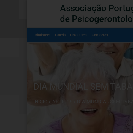
Associação Portu
de Psicogerontolo
Biblioteca
Galeria
Links Úteis
Contactos
DIA MUNDIAL SEM TAB
INÍCIO
»
ARTIGOS
»
DIA MUNDIAL SEM TAB