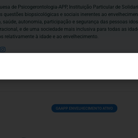
esa de Psicogerontologia-APP, Instituição Particular de Solidar
às questões biopsicológicas e sociais inerentes ao envelhecime
to, saúde, autonomia, participação e segurança das pessoas ido
eracional, e de uma sociedade mais inclusiva para todas as id
os relativamente à idade e ao envelhecimento.
GAAPP ENVELHECIMENTO ATIVO