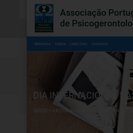
Associação Portu
de Psicogerontolo
Biblioteca
Galeria
Links Úteis
Contactos
DIA INTERNACIONAL DA
INÍCIO
»
ARTIGOS
»
DIA INTERNACIONAL DA