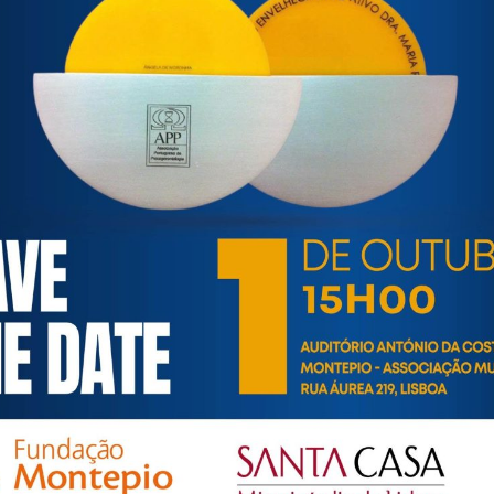
ortuguesa de Psicogerontologia
esa de Psicogerontologia-APP, Instituição Particular de Solidar
às questões biopsicológicas e sociais inerentes ao envelhecime
to, saúde, autonomia, participação e segurança das pessoas ido
eracional, e de uma sociedade mais inclusiva para todas as id
os relativamente à idade e ao envelhecimento.