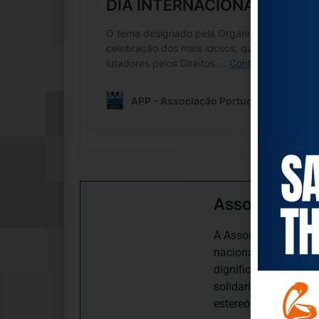
Associação P
A Associação Portugu
nacional, dedica-se 
dignificação, respei
solidariedade interg
estereótipos negativ