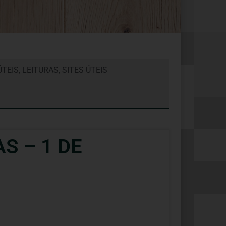
ÚTEIS
,
LEITURAS
,
SITES ÚTEIS
S – 1 DE