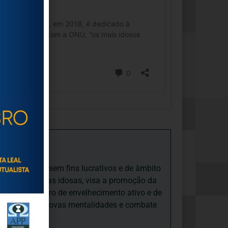
iedade Social sem fins lucrativos e de âmbito
nto e às pessoas idosas, visa a promoção da
sas, num quadro de envelhecimento ativo e de
ades, promove novas mentalidades e combate