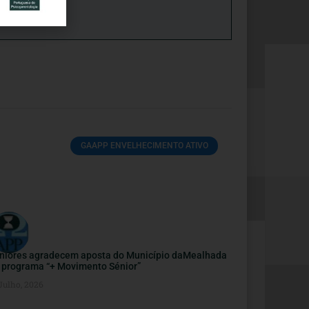
GAAPP ENVELHECIMENTO ATIVO
niores agradecem aposta do Município daMealhada
 programa “+ Movimento Sénior”
Julho, 2026