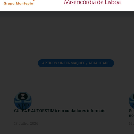
ARTIGOS / INFORMAÇÕES / ATUALIDADE
CULPA E AUTOESTIMA em cuidadores informais
Se
no
17 Julho, 2026
15 