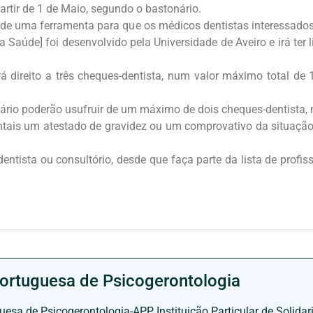
rtir de 1 de Maio, segundo o bastonário.
de uma ferramenta para que os médicos dentistas interessados
a Saúde] foi desenvolvido pela Universidade de Aveiro e irá ter
á direito a três cheques-dentista, num valor máximo total de
ário poderão usufruir de um máximo de dois cheques-dentista, 
tais um atestado de gravidez ou um comprovativo da situação
ntista ou consultório, desde que faça parte da lista de profis
ortuguesa de Psicogerontologia
esa de Psicogerontologia-APP, Instituição Particular de Solidar