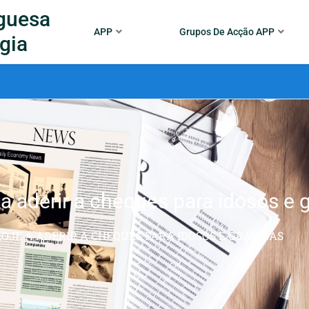
guesa
APP
Grupos De Acção APP
gia
 aderir a cheques para idosos e 
JE A ADERIR A CHEQUES PARA IDOSOS E GRÁVIDAS