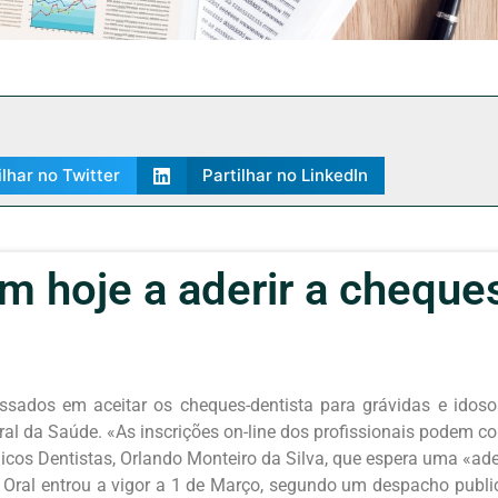
ilhar no Twitter
Partilhar no LinkedIn
 hoje a aderir a cheques
essados em aceitar os cheques-dentista para grávidas e ido
al da Saúde. «As inscrições on-line dos profissionais podem com
cos Dentistas, Orlando Monteiro da Silva, que espera uma «ade
ral entrou a vigor a 1 de Março, segundo um despacho public