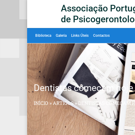
Associação Portu
de Psicogerontolo
Biblioteca
Galeria
Links Úteis
Contactos
Dentistas começam hoje a
INÍCIO
»
ARTIGOS
»
DENTISTAS COMEÇAM HO