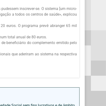
 pudessem inscrever-se. O sistema [um micro-
 ligação a todos os centros de saúde», explicou
 120 euros. O programa prevê abranger 65 mil
num total anual de 80 euros.
 de beneficiário do complemento emitido pelo
sionais que aderiram ao sistema na respectiva
iedade Social sem fins lucrativos e de âmbito