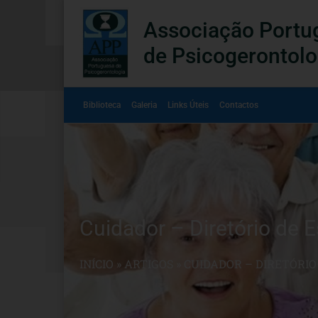
Associação Portu
de Psicogerontolo
Biblioteca
Galeria
Links Úteis
Contactos
Cuidador – Diretório de E
INÍCIO
»
ARTIGOS
»
CUIDADOR – DIRETÓRIO