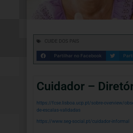
CUIDE DOS PAIS
Partilhar no Facebook
Part
Cuidador – Diretó
https://fcse.lisboa.ucp.pt/sobre-overview/obs
de-escalas-validadas
https://www.seg-social.pt/cuidador-informal