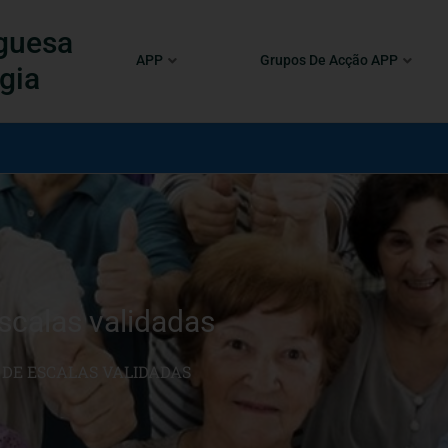
guesa
APP
Grupos De Acção APP
gia
scalas validadas
 DE ESCALAS VALIDADAS