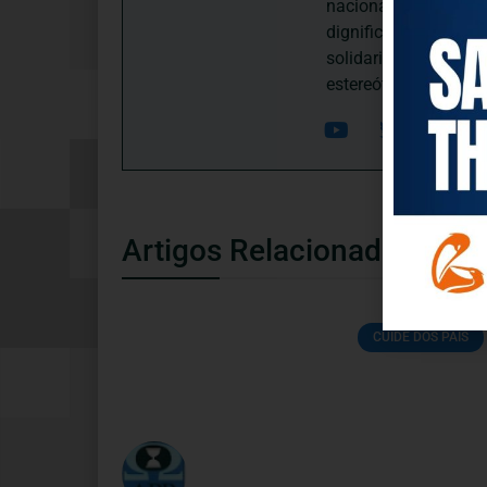
nacional, dedica-se 
dignificação, respei
solidariedade interg
estereótipos negativ
Artigos Relacionados
CUIDE DOS PAIS