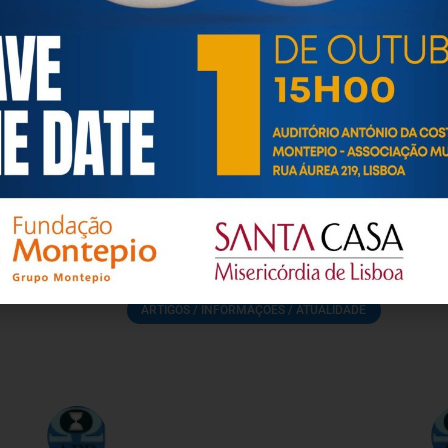
às questões biopsicológicas e sociais inerentes ao envelhecime
to, saúde, autonomia, participação e segurança das pessoas ido
eracional, e de uma sociedade mais inclusiva para todas as id
os relativamente à idade e ao envelhecimento.
ARTIGOS / INFORMAÇÕES / ATUALIDADE