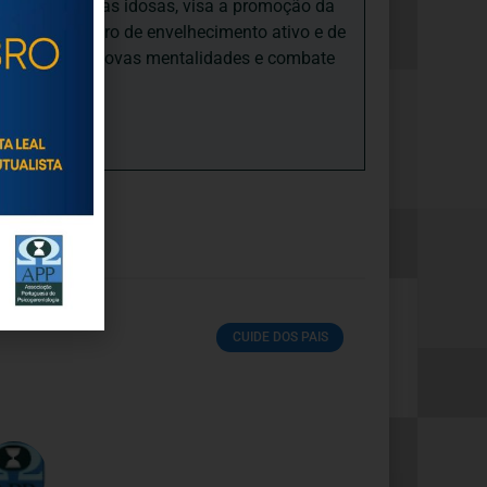
nto e às pessoas idosas, visa a promoção da
sas, num quadro de envelhecimento ativo e de
ades, promove novas mentalidades e combate
CUIDE DOS PAIS