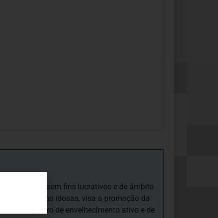
iedade Social sem fins lucrativos e de âmbito
nto e às pessoas idosas, visa a promoção da
sas, num quadro de envelhecimento ativo e de