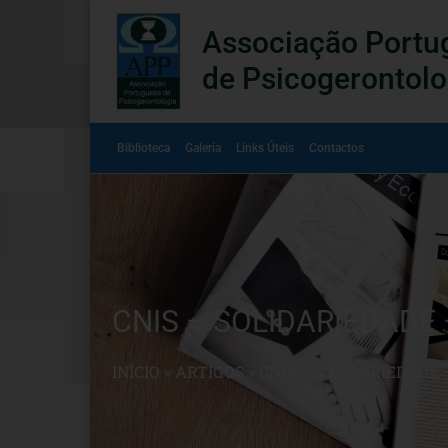
Associação Portu
de Psicogerontolo
Biblioteca
Galeria
Links Úteis
Contactos
CNIS – SOLIDARIEDADE 
INÍCIO
»
ARTIGOS
»
CNIS – SOLIDARIEDADE 