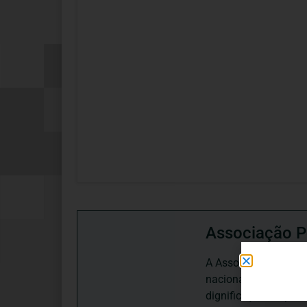
Associação P
A Associação Portugu
nacional, dedica-se 
dignificação, respei