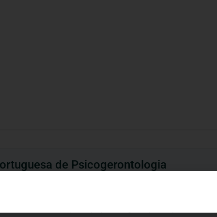
ortuguesa de Psicogerontologia
esa de Psicogerontologia-APP, Instituição Particular de Solidar
às questões biopsicológicas e sociais inerentes ao envelhecime
to, saúde, autonomia, participação e segurança das pessoas ido