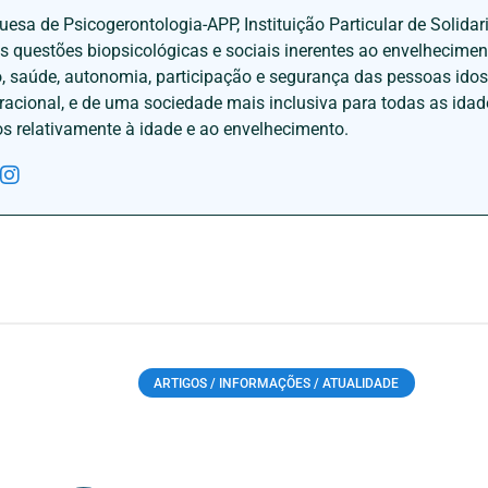
esa de Psicogerontologia-APP, Instituição Particular de Solidar
às questões biopsicológicas e sociais inerentes ao envelhecime
to, saúde, autonomia, participação e segurança das pessoas ido
eracional, e de uma sociedade mais inclusiva para todas as id
os relativamente à idade e ao envelhecimento.
ARTIGOS / INFORMAÇÕES / ATUALIDADE