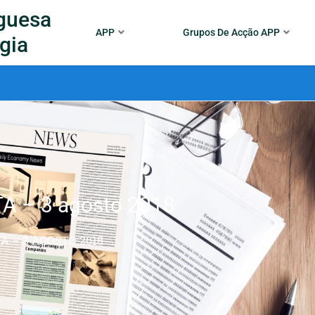
guesa
APP
Grupos De Acção APP
gia
A – 3 agosto 2018
TA – 3 AGOSTO 2018