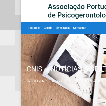
Associação Portu
de Psicogerontolo
Biblioteca
Galeria
Links Úteis
Contactos
CNIS – NOTÍCIAS À SEXT
INÍCIO
»
ARTIGOS
»
CNIS – NOTÍCIAS À SEX