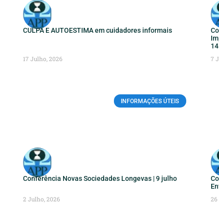
CULPA E AUTOESTIMA em cuidadores informais
Co
Im
14
17 Julho, 2026
7 
INFORMAÇÕES ÚTEIS
Conferência Novas Sociedades Longevas | 9 julho
Co
En
2 Julho, 2026
26