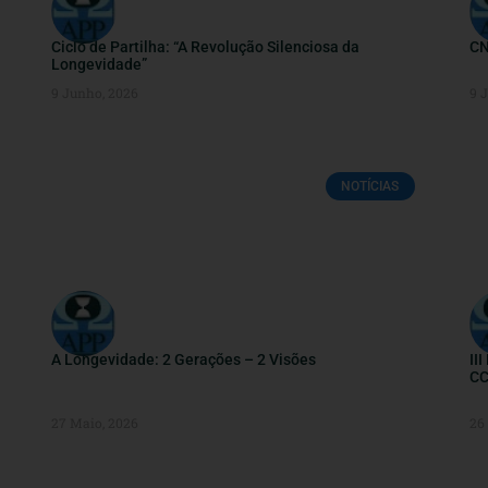
Ciclo de Partilha: “A Revolução Silenciosa da
CN
Longevidade”
9 Junho, 2026
9 
NOTÍCIAS
A Longevidade: 2 Gerações – 2 Visões
II
CC
27 Maio, 2026
26