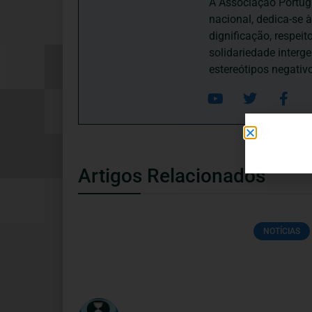
A Associação Portugu
nacional, dedica-se 
dignificação, respei
solidariedade interg
estereótipos negativ
Artigos Relacionados
NOTÍCIAS