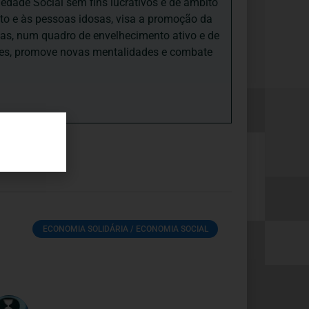
iedade Social sem fins lucrativos e de âmbito
nto e às pessoas idosas, visa a promoção da
sas, num quadro de envelhecimento ativo e de
ades, promove novas mentalidades e combate
ECONOMIA SOLIDÁRIA / ECONOMIA SOCIAL