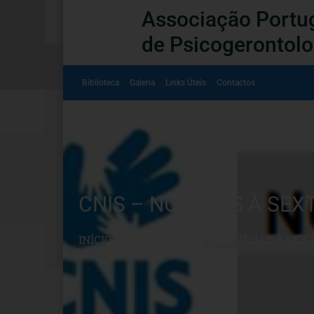
Associação Portu
de Psicogerontolo
Biblioteca
Galeria
Links Úteis
Contactos
CNIS – NOTÍCIAS À SEX
INÍCIO
»
ARTIGOS
»
CNIS – NOTÍCIAS À SEX