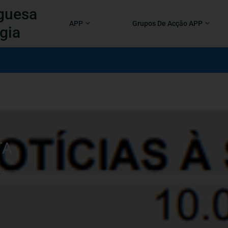
guesa
APP
Grupos De Acção APP
gia
TA
TA