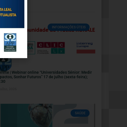
INFORMAÇÕES ÚTEIS
nvite | Webinar online “Universidades Sénior: Medir
pactos, Sonhar Futuros” 17 de julho (sexta-feira);
:30
Julho, 2026
SAÚDE