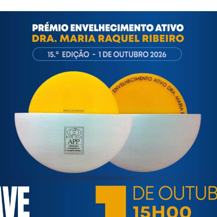
nal IPSS Promotoras de Saúde_28.09.2018 _v.20nov
ortuguesa de Psicogerontologia
esa de Psicogerontologia-APP, Instituição Particular de Solidar
às questões biopsicológicas e sociais inerentes ao envelhecime
to, saúde, autonomia, participação e segurança das pessoas ido
eracional, e de uma sociedade mais inclusiva para todas as id
os relativamente à idade e ao envelhecimento.