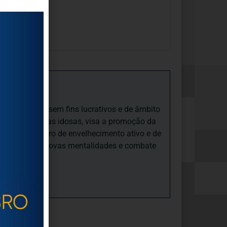
iedade Social sem fins lucrativos e de âmbito
nto e às pessoas idosas, visa a promoção da
sas, num quadro de envelhecimento ativo e de
ades, promove novas mentalidades e combate