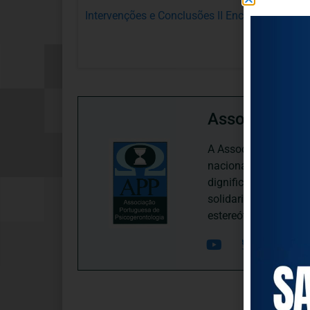
Intervenções e Conclusões II Encontro Nacio
Associação P
A Associação Portugu
nacional, dedica-se 
dignificação, respei
solidariedade interg
estereótipos negativ