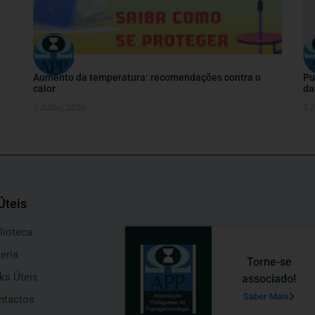
Aumento da temperatura: recomendações contra o
Pu
calor
da
3 Julho, 2026
3 J
Úteis
lioteca
eria
Torne-se
ks Úteis
associado!
Saber Mais
ntactos