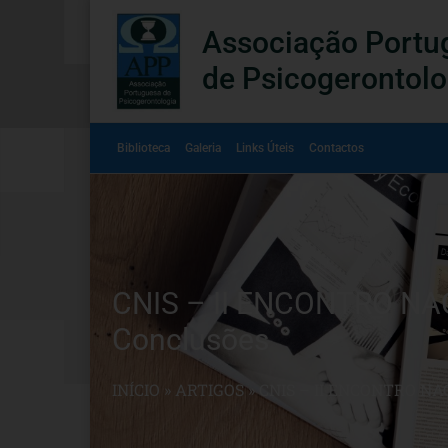
Associação Portu
de Psicogerontolo
Biblioteca
Galeria
Links Úteis
Contactos
CNIS – II ENCONTRO NA
Conclusões
INÍCIO
»
ARTIGOS
»
CNIS – II ENCONTRO N