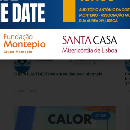
ARTIGOS / INFORMAÇÕES / ATUALIDADE
CULPA E AUTOESTIMA em cuidadores informais
Co
Im
14
17 Julho, 2026
7 
SAÚDE