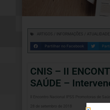
ARTIGOS / INFORMAÇÕES / ATUALIDADE
Partilhar no Facebook
Part
CNIS – II ENCO
SAÚDE – Interven
II Encontro Nacional IPSS Promotoras de Saú
28 de setembro de 2018