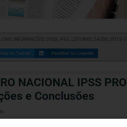
,
CNIS
,
INFORMAÇÕES ÚTEIS
,
IPSS
,
LEITURAS
,
SAÚDE
,
SITES Ú
ilhar no Twitter
Partilhar no LinkedIn
NTRO NACIONAL IPSS P
ções e Conclusões
de