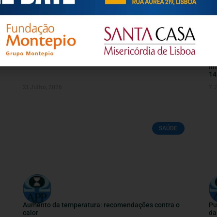
GUIA PRÁTICO – SUBSÍDIO DE DOENÇA
Co
Im
14
21 Julho, 2026
7 
SAÚDE
Aumento da temperatura: recomendações contra o
Pu
calor
da