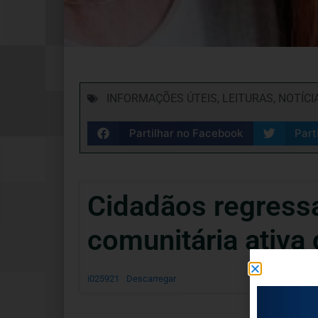
INFORMAÇÕES ÚTEIS
,
LEITURAS
,
NOTÍCI
Partilhar no Facebook
Part
Cidadãos regress
comunitária ativa
i025921
Descarregar