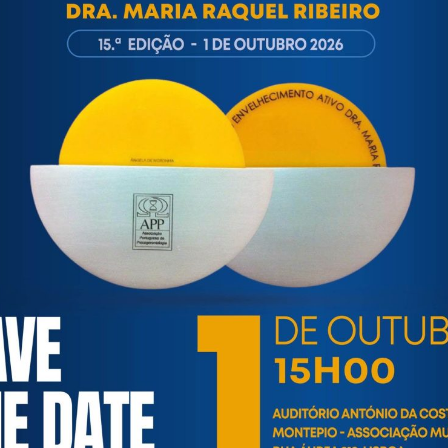
ortuguesa de Psicogerontologia
esa de Psicogerontologia-APP, Instituição Particular de Solidar
às questões biopsicológicas e sociais inerentes ao envelhecime
to, saúde, autonomia, participação e segurança das pessoas ido
eracional, e de uma sociedade mais inclusiva para todas as id
os relativamente à idade e ao envelhecimento.
INFORMAÇÕES ÚTEIS