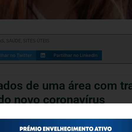
AS
,
SAÚDE
,
SITES ÚTEIS
ilhar no Twitter
Partilhar no LinkedIn
ados de uma área com t
 do novo coronavírus