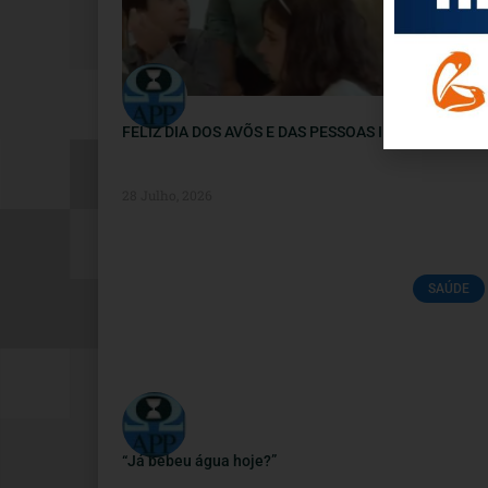
FELIZ DIA DOS AVÕS E DAS PESSOAS IDOSAS
28 Julho, 2026
SAÚDE
“Já bebeu água hoje?”