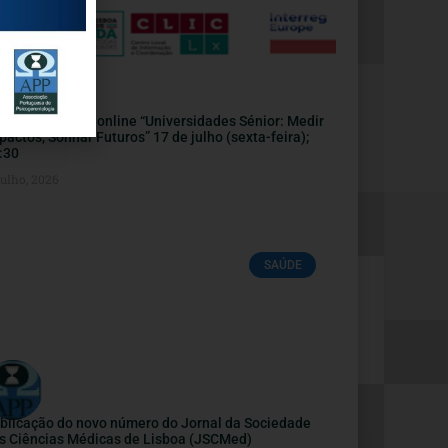
nvite | Webinar online “Universidades Sénior: Medir
pactos, Sonhar Futuros” 17 de julho (sexta-feira);
:30
Julho, 2026
SAÚDE
blicação do novo número do Jornal da Sociedade
s Ciências Médicas de Lisboa (JSCMed)