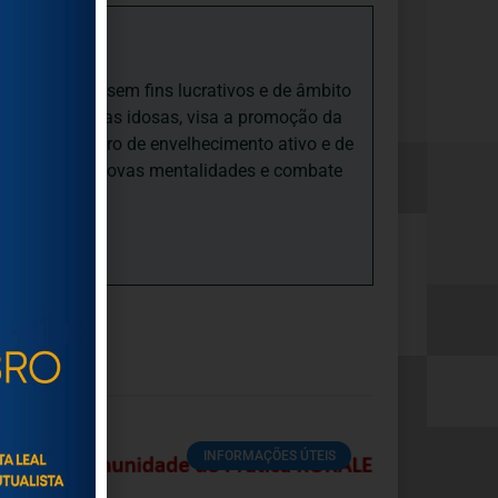
iedade Social sem fins lucrativos e de âmbito
nto e às pessoas idosas, visa a promoção da
sas, num quadro de envelhecimento ativo e de
ades, promove novas mentalidades e combate
INFORMAÇÕES ÚTEIS