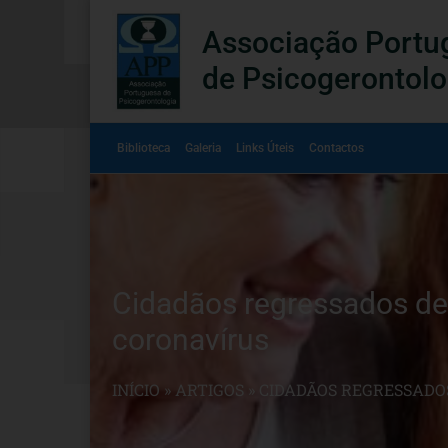
Associação Portu
de Psicogerontolo
Biblioteca
Galeria
Links Úteis
Contactos
Cidadãos regressados de
coronavírus
INÍCIO
»
ARTIGOS
»
CIDADÃOS REGRESSADO