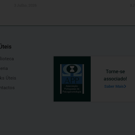
3 Julho, 2026
3 J
Úteis
lioteca
eria
Torne-se
ks Úteis
associado!
Saber Mais
ntactos