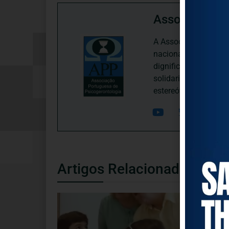
Associação P
A Associação Portugu
nacional, dedica-se 
dignificação, respei
solidariedade interg
estereótipos negativ
Artigos Relacionados
NOTÍCIAS