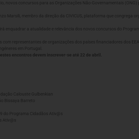
aio, novos concursos para as Organizações Não-Governamentais (ONG)
zo Marsili, membro da direção da CIVICUS, plataforma que congrega orga
ue irá enquadrar a atualidade e relevância dos novos concursos do Prog
s com representantes de organizações dos países financiadores dos EEA 
ongéneres em Portugal.
stes encontros devem inscrever-se até 22 de abril.
undação Calouste Gulbenkian
ão Bissaya Barreto
19 do Programa Cidadãos Ativ@s
os Ativ@s