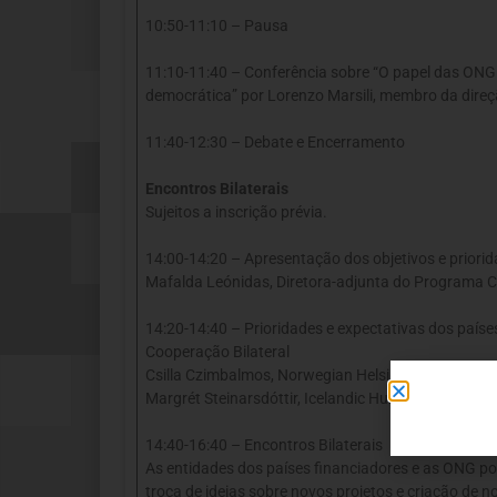
10:50-11:10 – Pausa
11:10-11:40 – Conferência sobre “O papel das ONG 
democrática” por Lorenzo Marsili, membro da dire
11:40-12:30 – Debate e Encerramento
Encontros Bilaterais
Sujeitos a inscrição prévia.
14:00-14:20 – Apresentação dos objetivos e priori
Mafalda Leónidas, Diretora-adjunta do Programa 
14:20-14:40 – Prioridades e expectativas dos paíse
Cooperação Bilateral
Csilla Czimbalmos, Norwegian Helsinki Committee (
Margrét Steinarsdóttir, Icelandic Human Rights Cen
14:40-16:40 – Encontros Bilaterais
As entidades dos países financiadores e as ONG por
troca de ideias sobre novos projetos e criação de n