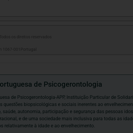
odos os direitos reservados
n 1067-001Portugal
ortuguesa de Psicogerontologia
esa de Psicogerontologia-APP, Instituição Particular de Solidar
às questões biopsicológicas e sociais inerentes ao envelhecime
to, saúde, autonomia, participação e segurança das pessoas ido
eracional, e de uma sociedade mais inclusiva para todas as id
os relativamente à idade e ao envelhecimento.