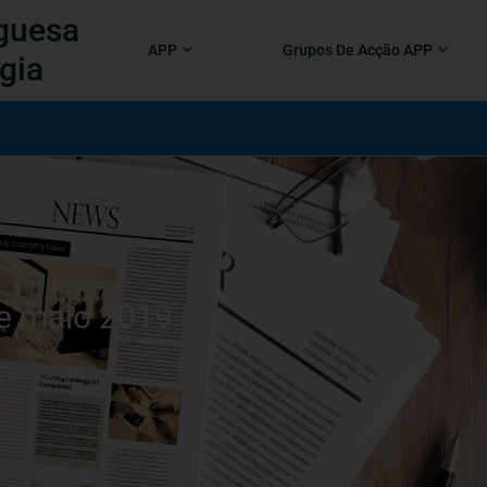
guesa
APP
Grupos De Acção APP
gia
e maio 2019
E MAIO 2019