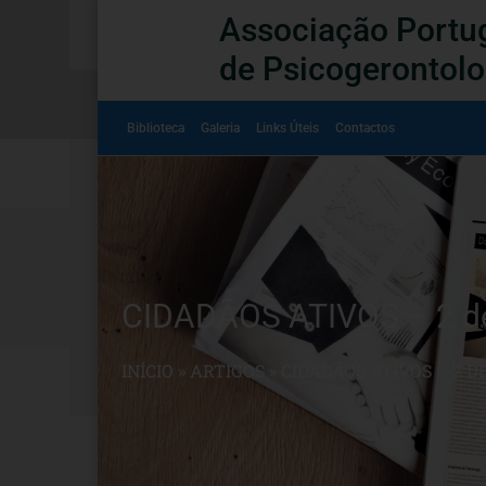
Associação Portu
de Psicogerontolo
Biblioteca
Galeria
Links Úteis
Contactos
CIDADÃOS ATIVOS – 2 d
INÍCIO
»
ARTIGOS
»
CIDADÃOS ATIVOS – 2 D