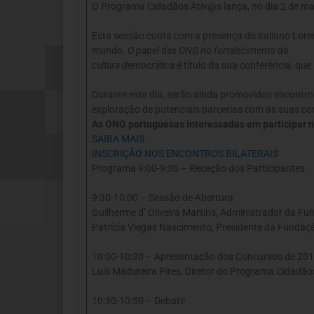
O Programa Cidadãos Ativ@s lança, no dia 2 de m
Esta sessão conta com a presença do italiano Loren
mundo.
O papel das ONG no fortalecimento da
cultura democrática
é título da sua conferência, q
Durante este dia, serão ainda promovidos encontro
exploração de potenciais parcerias com as suas c
As ONG portuguesas interessadas em participar ne
SAIBA MAIS
INSCRIÇÃO NOS ENCONTROS BILATERAIS
Programa 9:00-9:30 – Receção dos Participantes
9:30-10:00 – Sessão de Abertura
Guilherme d’ Oliveira Martins, Administrador da F
Patrícia Viegas Nascimento, Presidente da Fundaç
10:00-10:30 – Apresentação dos Concursos de 20
Luís Madureira Pires, Diretor do Programa Cidadã
10:30-10:50 – Debate