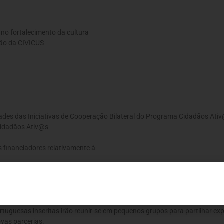
no fortalecimento da cultura
ção da CIVICUS
dades das Iniciativas de Cooperação Bilateral do Programa Cidadãos Ati
Cidadãos Ativ@s
s financiadores relativamente à
video)
tre
tuguesas inscritas irão reunir-se em pequenos grupos para partilhar exp
ovas parcerias.