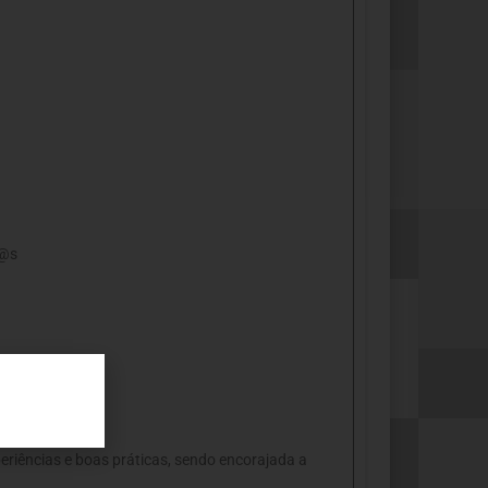
v@s
eriências e boas práticas, sendo encorajada a