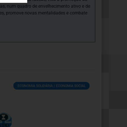
sas, num quadro de envelhecimento ativo e de
ades, promove novas mentalidades e combate
ECONOMIA SOLIDÁRIA / ECONOMIA SOCIAL