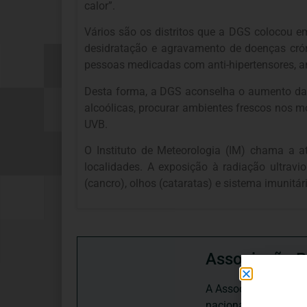
calor”.
Vários são os distritos que a DGS colocou e
desidratação e agravamento de doenças cróni
pessoas medicadas com anti-hipertensores, ant
Desta forma, a DGS aconselha o aumento da i
alcoólicas, procurar ambientes frescos nos m
UVB.
O Instituto de Meteorologia (IM) chama a a
localidades. A exposição à radiação ultrav
(cancro), olhos (cataratas) e sistema imunitári
Associação P
A Associação Portugu
nacional, dedica-se 