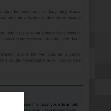
inuada a temperaturas elevadas pode provocar
ros anos de vida, idosos, doentes crónicos e
o lado, deve-se evitar a ingestão de bebidas
 óculos com protecção contra a radiação UVA e
ravioleta, que se tem verificado em algumas
para a saúde, nomeadamente ao nível da pele
iedade Social sem fins lucrativos e de âmbito
nto e às pessoas idosas, visa a promoção da