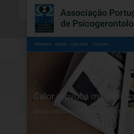
Associação Portu
de Psicogerontolo
Biblioteca
Galeria
Links Úteis
Contactos
Calor provoca mais mil m
INÍCIO
»
ARTIGOS
»
CALOR PROVOCA MAIS 