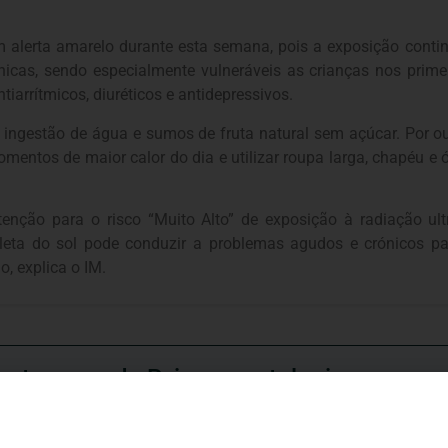
m alerta amarelo durante esta semana, pois a exposição cont
cas, sendo especialmente vulneráveis as crianças nos primei
iarrítmicos, diuréticos e antidepressivos.
ngestão de água e sumos de fruta natural sem açúcar. Por outr
omentos de maior calor do dia e utilizar roupa larga, chapéu e
tenção para o risco “Muito Alto” de exposição à radiação ult
ioleta do sol pode conduzir a problemas agudos e crónicos 
o, explica o IM.
ortuguesa de Psicogerontologia
esa de Psicogerontologia-APP, Instituição Particular de Solidar
às questões biopsicológicas e sociais inerentes ao envelhecime