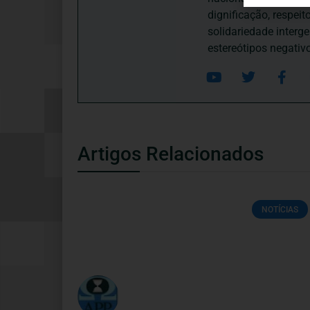
dignificação, respei
solidariedade interg
estereótipos negativ
Artigos Relacionados
NOTÍCIAS