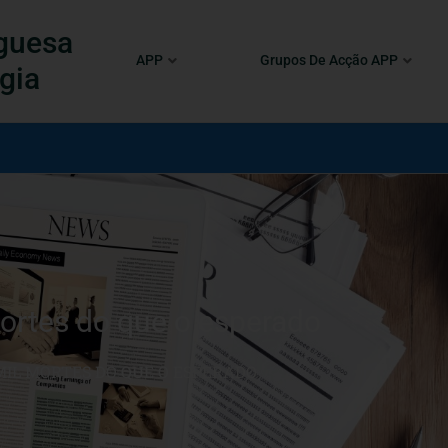
guesa
APP
Grupos De Acção APP
gia
ortes do que o esperado
MIL MORTES DO QUE O ESPERADO