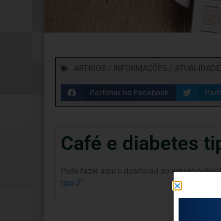
ARTIGOS / INFORMAÇÕES / ATUALIDADE
Partilhar no Facebook
Part
Café e diabetes ti
Pode fazer aqui o download do estudo publicado
tipo 2
“.