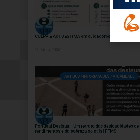
CULPA E AUTOESTIMA em cuidadores informais
17 Julho, 2026
ARTIGOS / INFORMAÇÕES / ATUALIDADE
Portugal Desigual | Um retrato das desigualdades de
rendimentos e da pobreza no país | FFMS