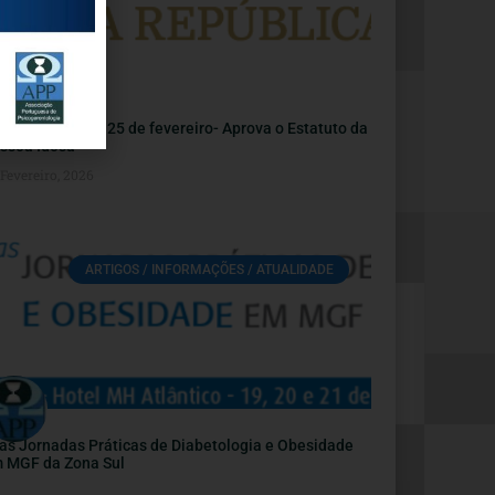
i n.º 7/2026, de 25 de fevereiro- Aprova o Estatuto da
ssoa Idosa
Fevereiro, 2026
ARTIGOS / INFORMAÇÕES / ATUALIDADE
as Jornadas Práticas de Diabetologia e Obesidade
 MGF da Zona Sul