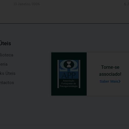
13 Janeiro, 2026
6 
Úteis
lioteca
eria
Torne-se
ks Úteis
associado!
Saber Mais
ntactos