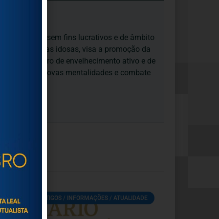
iedade Social sem fins lucrativos e de âmbito
nto e às pessoas idosas, visa a promoção da
sas, num quadro de envelhecimento ativo e de
ades, promove novas mentalidades e combate
ARTIGOS / INFORMAÇÕES / ATUALIDADE