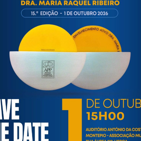
ortuguesa de Psicogerontologia
esa de Psicogerontologia-APP, Instituição Particular de Solidar
às questões biopsicológicas e sociais inerentes ao envelhecime
to, saúde, autonomia, participação e segurança das pessoas ido
eracional, e de uma sociedade mais inclusiva para todas as id
os relativamente à idade e ao envelhecimento.
ARTIGOS / INFORMAÇÕES / ATUALIDADE