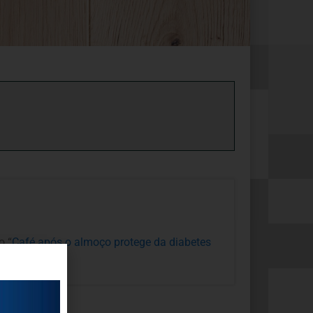
o “
Café após o almoço protege da diabetes