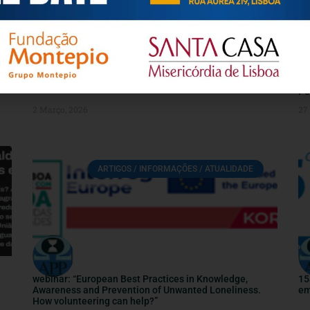
INSTITUTO ABEL SALAZAR
Le
Pe
2 Março, 2026
27 
ARTIGOS / INFORMAÇÕES / ATUALIDADE
webinar: “European Best Practices in Knowledge,
15
Awareness and Prevention of Unwanted Loneliness.
em
How volunteering can help?”