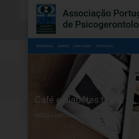
Associação Portu
de Psicogerontolo
Biblioteca
Galeria
Links Úteis
Contactos
Café e diabetes tipo 2
INÍCIO
»
ARTIGOS
»
CAFÉ E DIABETES TIPO 