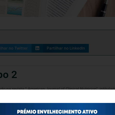
ilhar no Twitter
Partilhar no LinkedIn
po 2
 na revista ” American Journal of Clinical Nutricion”, intitulad