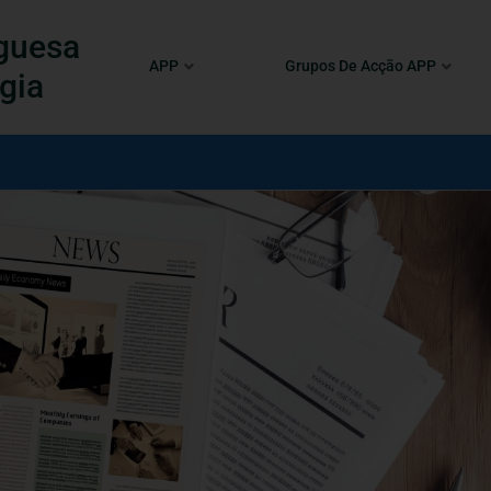
guesa
APP
Grupos De Acção APP
gia
2