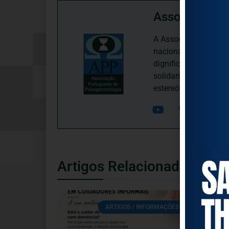
Associação P
A Associação Portugu
nacional, dedica-se 
dignificação, respei
solidariedade interg
estereótipos negativ
Artigos Relacionados
ARTIGOS / INFORMAÇÕES / ATUALIDADE