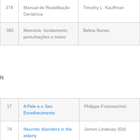
378
Manual de Reabilitação
Timothy L. Kauffman
Geriátrica
382
Memória: fundamento,
Belina Nunes
perturbações e treino
N
17
A Pele e o Seu
Philippe Franceschini
Envelhecimento
74
Neurotic disorders in the
James Lindesay (Ed)
elderly