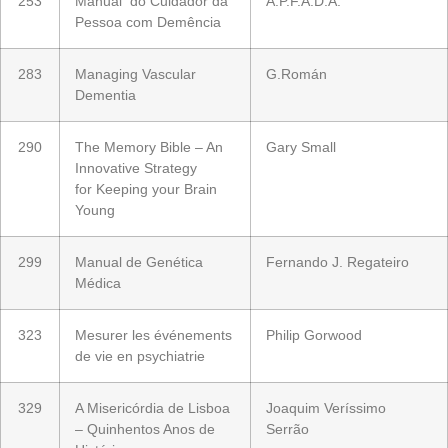
253
Manual do Cuidador da
A.P.F.A.D.A.
Pessoa com Demência
283
Managing Vascular
G.Román
Dementia
290
The Memory Bible – An
Gary Small
Innovative Strategy
for Keeping your Brain
Young
299
Manual de Genética
Fernando J. Regateiro
Médica
323
Mesurer les événements
Philip Gorwood
de vie en psychiatrie
329
A Misericórdia de Lisboa
Joaquim Veríssimo
– Quinhentos Anos de
Serrão