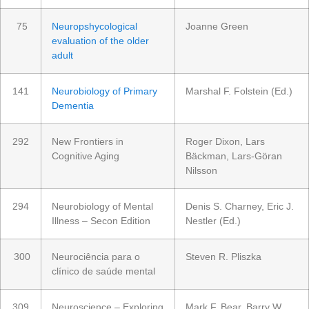
75
Neuropshycological
Joanne Green
evaluation of the older
adult
141
Neurobiology of Primary
Marshal F. Folstein (Ed.)
Dementia
292
New Frontiers in
Roger Dixon, Lars
Cognitive Aging
Bäckman, Lars-Göran
Nilsson
294
Neurobiology of Mental
Denis S. Charney, Eric J.
Illness – Secon Edition
Nestler (Ed.)
300
Neurociência para o
Steven R. Pliszka
clínico de saúde mental
309
Neuroscience – Exploring
Mark F. Bear, Barry W.