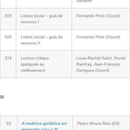
Sackeim
319
Lisboa social – guia de
Fernando Pinto (Coord)
recursos I
320
Lisboa social – guia de
Fernando Pinto (Coord)
recursos II
374
Lecture critique
Louis-Rachid Salmi, Muriel
appliquée au
Rainfray, Jean-François
vieillissement
Dartigues (Coord)
M
10
A medicina geriátrica em
Pedro Moura Reis (Ed)
expansão para o 3º