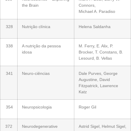
the Brain
Connors,
Michael A. Paradiso
328
Nutrição clínica
Helena Saldanha
338
A nutrição da pessoa
M. Ferry, E. Alix, P.
idosa
Brocker, T. Constans, B.
Lesourd, B. Vellas
341
Neuro-ciências
Dale Purves, George
Augustine, David
Fitzpatrick, Lawrence
Katz
354
Neuropsicologia
Roger Gil
372
Neurodegenerative
Astrid Sigel, Helmut Sigel,