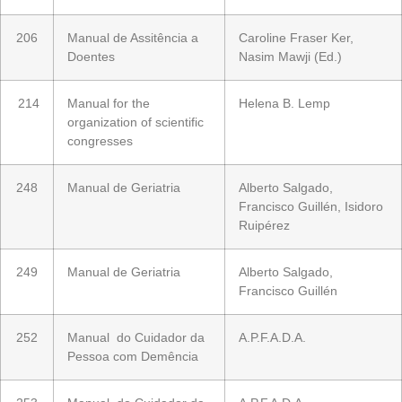
206
Manual de Assitência a
Caroline Fraser Ker,
Doentes
Nasim Mawji (Ed.)
214
Manual for the
Helena B. Lemp
organization of scientific
congresses
248
Manual de Geriatria
Alberto Salgado,
Francisco Guillén, Isidoro
Ruipérez
249
Manual de Geriatria
Alberto Salgado,
Francisco Guillén
252
Manual do Cuidador da
A.P.F.A.D.A.
Pessoa com Demência