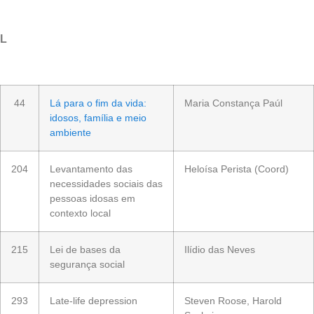
L
44
Lá para o fim da vida:
Maria Constança Paúl
idosos, família e meio
ambiente
204
Levantamento das
Heloísa Perista (Coord)
necessidades sociais das
pessoas idosas em
contexto local
215
Lei de bases da
Ilídio das Neves
segurança social
293
Late-life depression
Steven Roose, Harold