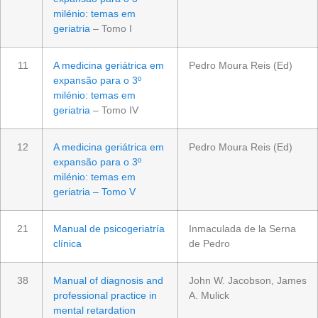
milénio: temas em
geriatria
– Tomo I
11
A medicina geriátrica em
Pedro Moura Reis (Ed)
expansão para o 3º
milénio: temas em
geriatria
– Tomo IV
12
A medicina geriátrica em
Pedro Moura Reis (Ed)
expansão para o 3º
milénio: temas em
geriatria – Tomo V
21
Manual de psicogeriatría
Inmaculada de la Serna
clínica
de Pedro
38
Manual of diagnosis and
John W. Jacobson, James
professional practice in
A. Mulick
mental retardation