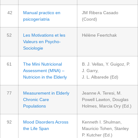
42
Manual practico en
JM Ribera Casado
psicogeríatria
(Coord)
52
Les Motivations et les
Hélène Feertchak
Valeurs en Psycho-
Sociologie
61
The Mini Nutricional
B. J. Vellas, Y. Guigoz, P.
Assessment (MNA) –
J. Garry,
Nutricion in the Elderly
J. L. Albarede (Ed)
77
Measurement in Elderly
Jeanne A. Teresi, M.
Chronic Care
Powell Lawton, Douglas
Populations
Holmes, Marcia Ory (Ed.)
92
Mood Disorders Across
Kenneth I. Shulman,
the Life Span
Mauricio Tohen, Stanley
P. Kutcher (Ed.)