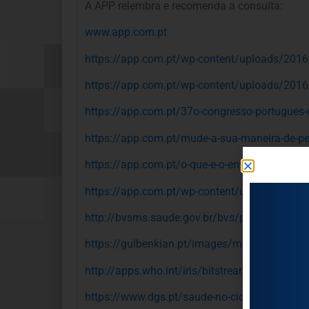
A APP relembra e recomenda a consulta:
www.app.com.pt
https://app.com.pt/wp-content/uploads/20
https://app.com.pt/wp-content/uploads/20
https://app.com.pt/37o-congresso-portugues-de
https://app.com.pt/mude-a-sua-maneira-de-p
https://app.com.pt/o-que-e-o-envelhecimento-
https://app.com.pt/wp-content/uploads/20
http://bvsms.saude.gov.br/bvs/publicacoes/e
https://gulbenkian.pt/images/mediaRep/ins
http://apps.who.int/iris/bitstream/10665
https://www.dgs.pt/saude-no-ciclo-de-vida/e