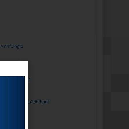
gerontologia
4publicado.pdf
os_GuiaCidades2009.pdf