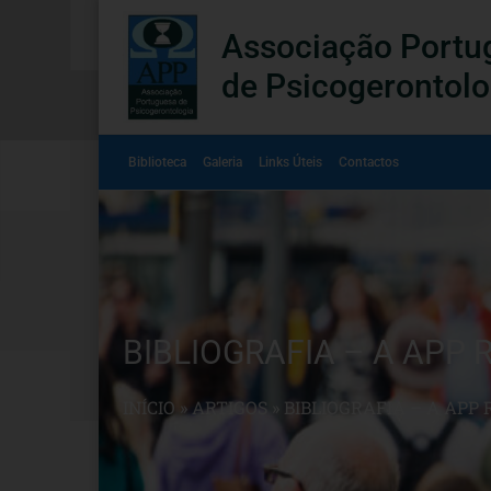
Associação Portu
de Psicogerontolo
Biblioteca
Galeria
Links Úteis
Contactos
BIBLIOGRAFIA – A APP
INÍCIO
»
ARTIGOS
»
BIBLIOGRAFIA – A APP