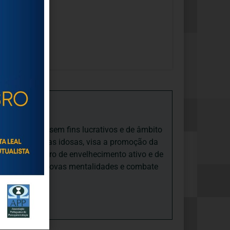
iedade Social sem fins lucrativos e de âmbito
nto e às pessoas idosas, visa a promoção da
sas, num quadro de envelhecimento ativo e de
ades, promove novas mentalidades e combate