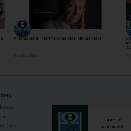
da
António Gentil Martins: Uma Vida, Muitas Vidas
Co
Im
14
15 Julho, 2026
7 
Úteis
lioteca
eria
Torne-se
ks Úteis
associado!