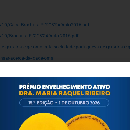
16/10/Capa-Brochura-Pr%C3%A9mio2016.pdf
16/10/Brochura-Pr%C3%A9mio-2016.pdf
-geriatria-e-gerontologia-sociedade-portuguesa-de-geriatria-e-
ensar-acerca-da-idade-oms
ativo
14/04/ENVELHECIMENTO-ACTIVO_MariaJoaoQuintela11abril201
nvelhecimento_ativo.pdf
titucional/FTP_files/pdfs/PGDesenvolvimentoHumano/ProjIdos
/67215/1/WHO_NMH_NPH_02.8.pdf
nvelhecimento-activo/programas-e-projectos.aspx