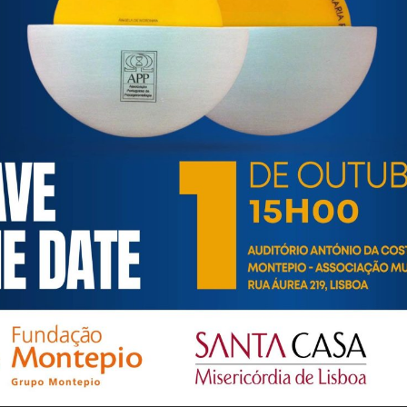
saude/gerontologia-geriatria/manual-de-envelhecimento-activo/
7/01/BrochuraPNSPIdosas-1-1.pdf
7/01/ENV-ATIVO-FPC-idoso-4.pdf
ortuguesa de Psicogerontologia
esa de Psicogerontologia-APP, Instituição Particular de Solidar
às questões biopsicológicas e sociais inerentes ao envelhecime
to, saúde, autonomia, participação e segurança das pessoas ido
eracional, e de uma sociedade mais inclusiva para todas as id
os relativamente à idade e ao envelhecimento.