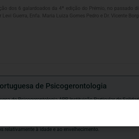
ção dos 6 galardoados da 4ª edição do Prémio, no passado dia
r Levi Guerra, Enfa. Maria Luiza Gomes Pedro e Dr. Vicente Bor
ortuguesa de Psicogerontologia
esa de Psicogerontologia-APP, Instituição Particular de Solidar
às questões biopsicológicas e sociais inerentes ao envelhecime
to, saúde, autonomia, participação e segurança das pessoas ido
eracional, e de uma sociedade mais inclusiva para todas as id
os relativamente à idade e ao envelhecimento.