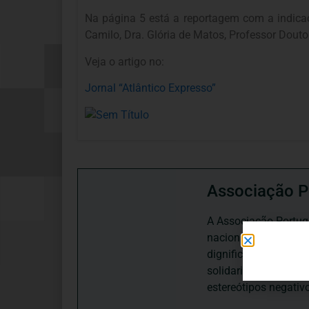
Na página 5 está a reportagem com a indica
Camilo, Dra. Glória de Matos, Professor Douto
Veja o artigo no:
Jornal “Atlântico Expresso”
Associação P
A Associação Portugu
nacional, dedica-se 
dignificação, respei
solidariedade interg
estereótipos negativ