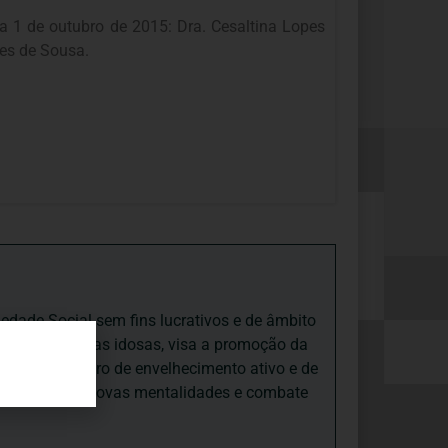
 1 de outubro de 2015: Dra. Cesaltina Lopes
ges de Sousa.
iedade Social sem fins lucrativos e de âmbito
nto e às pessoas idosas, visa a promoção da
sas, num quadro de envelhecimento ativo e de
ades, promove novas mentalidades e combate