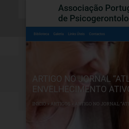
Associação Portu
de Psicogerontolo
Biblioteca
Galeria
Links Úteis
Contactos
ARTIGO NO JORNAL “AT
ENVELHECIMENTO ATIVO
INÍCIO
»
ARTIGOS
»
ARTIGO NO JORNAL “AT