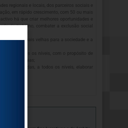
es regionais e locais, dos parceiros sociais e
ulação, em rápido crescimento, com 50 ou mais
 activo há que criar melhores oportunidades e
ado de trabalho, combater a exclusão social
bjectivos são:
l das pessoas mais velhas para a sociedade e a
sadas a todos os níveis, com o propósito de
ão e as sinergias;
s interessadas, a todos os níveis, elaborar