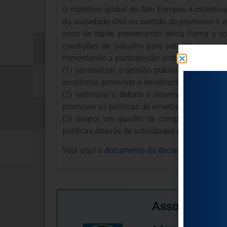
O objectivo global do Ano Europeu é incentiva
da sociedade civil no sentido de promover o 
anos de idade, preservando desta forma a sol
condições de trabalho para permitir que os
fomentando a participação activa na sociedad
(1) sensibilizar a opinião pública para o val
economia, promover o envelhecimento activo e
(2) estimular o debate e desenvolver a apr
promover as políticas de envelhecimento activo
(3) propor um quadro de compromisso e de a
políticas através de actividades específicas e
Veja aqui o
documento da decisão
.
Associação P