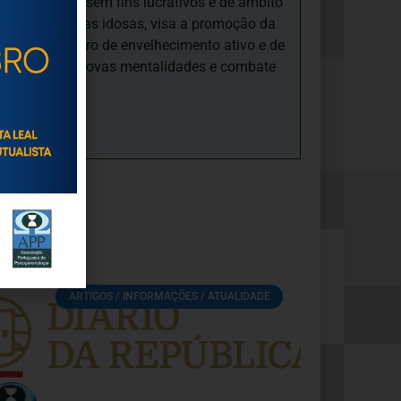
iedade Social sem fins lucrativos e de âmbito
nto e às pessoas idosas, visa a promoção da
sas, num quadro de envelhecimento ativo e de
ades, promove novas mentalidades e combate
ARTIGOS / INFORMAÇÕES / ATUALIDADE