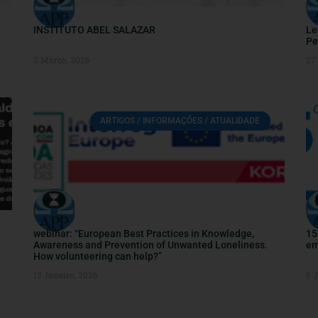
INSTITUTO ABEL SALAZAR
Le
Pe
2 Março, 2026
27 
ARTIGOS / INFORMAÇÕES / ATUALIDADE
webinar: “European Best Practices in Knowledge,
15
Awareness and Prevention of Unwanted Loneliness.
em
How volunteering can help?”
13 Janeiro, 2026
6 