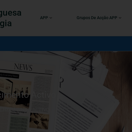
guesa
APP
Grupos De Acção APP
gia
cimento Activo
LHECIMENTO ACTIVO