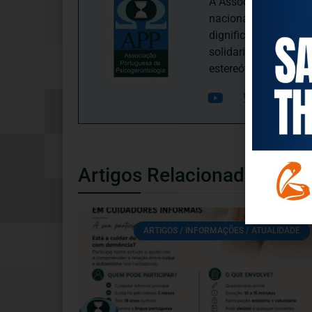
A Associação Portugu
nacional, dedica-se 
dignificação, respei
solidariedade interg
estereótipos negativ
Artigos Relacionados
ARTIGOS / INFORMAÇÕES / ATUALIDADE