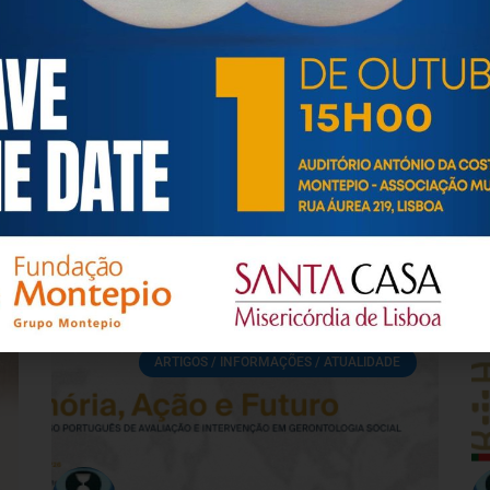
esa de Psicogerontologia-APP, Instituição Particular de Solidar
às questões biopsicológicas e sociais inerentes ao envelhecime
to, saúde, autonomia, participação e segurança das pessoas ido
eracional, e de uma sociedade mais inclusiva para todas as id
os relativamente à idade e ao envelhecimento.
ARTIGOS / INFORMAÇÕES / ATUALIDADE