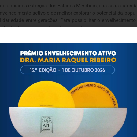
r e apoiar os esforços dos Estados-Membros, das suas autoridad
envelhecimento activo e de melhor explorar o potencial da pop
idariedade entre gerações. Para possibilitar o envelhecimento
 trabalhadores mais velhos desempenhem o seu papel no merc
e e incentivar o envelhecimento saudável. Por conseguinte, os o
or do envelhecimento activo, a fim de destacar o contributo úti
 melhor explorar o potencial desse grupo de pessoas;
endizagem mútua entre os Estados-Membros e as partes interes
, identificar e divulgar as boas práticas e incentivar a cooperaç
cção concreta, que permita aos Estados-Membros e às parte
 fixar objectivos concretos no domínio do envelhecimento activo.
ortuguesa de Psicogerontologia