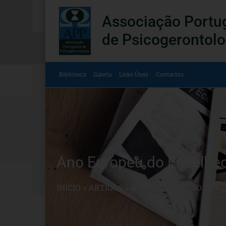
Associação Portu
de Psicogerontolo
Biblioteca
Galeria
Links Úteis
Contactos
Ano Europeu do Envelhe
INÍCIO
»
ARTIGOS
»
ANO EUROPEU DO ENVE