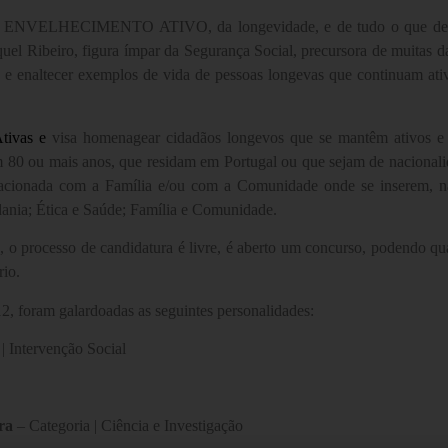
o do ENVELHECIMENTO ATIVO, da longevidade, e de tudo o que de po
l Ribeiro, figura ímpar da Segurança Social, precursora de muitas da
 e enaltecer exemplos de vida de pessoas longevas que continuam ativ
Ativas e
visa homenagear cidadãos longevos que se mantêm ativos e in
m 80 ou mais anos, que residam em Portugal ou que sejam de nacionali
lacionada com a Família e/ou com a Comunidade onde se inserem, nas
adania; Ética e Saúde; Família e Comunidade.
 o processo de candidatura é livre, é aberto um concurso, podendo qua
rio.
, foram galardoadas as seguintes personalidades:
| Intervenção Social
ra
– Categoria | Ciência e Investigação