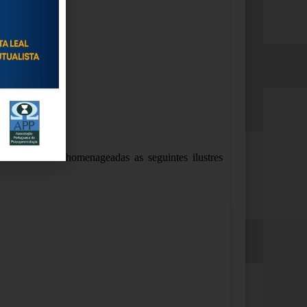
tubro
.
Foram
homenageadas as seguintes ilustres