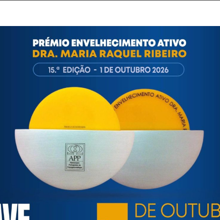
olítica e Cidadania
ia | Família e Comunidade
a e Comunidade
ento Ativo Dr.ª Maria Raquel Ribeiro
realizou-se no dia
8 de outu
enção Social
ulo
iência e Investigação
ia
Politica e Cidadania
|
Comunidade
2014
, foram premiadas
as seguintes personalidades:
a |
Intervenção Social