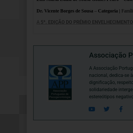
Dr. Vicente Borges de Sousa
–
Categoria |
Famíl
A
5ª. EDIÇÃO DO PRÉMIO ENVELHECIMENTO
Associação P
A Associação Portugu
nacional, dedica-se 
dignificação, respei
solidariedade interg
estereótipos negativ