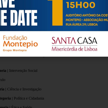
e Investigação
 e Cidadania
ia |
Ética e Saúde
Comunidade
nto Ativo Dr.ª Maria Raquel Ribeiro
realizou-se no dia
1 de ou
oria |
Intervenção Social
culo
ria |
Ciência e Investigação
egoria |
Política e Cidadania
goria |
Ética e Saúde