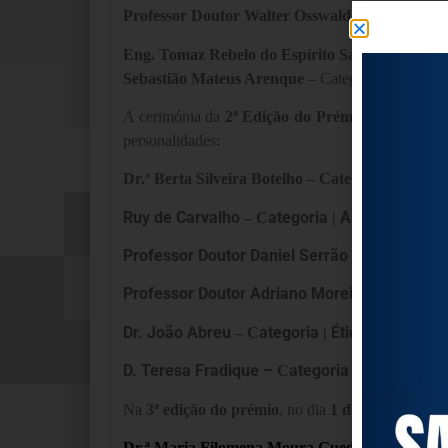
Professor Doutor Walter Osswald
–
Categoria | P
Eng. Tomaz Rebelo do Espírito Santo
– Categor
Sebastião Mateus Arenque
– Categoria | Famíli
A cerimónia da
2ª Edição do Prémio Envelhecim
personalidades:
Dr.ª Berta Silveira Botelho
– Categoria | Interv
Ruy de Carvalho
ategoria
Arte e Espetác
– C
|
Professor Doutor Daniel Serrão
ategoria
C
– C
|
Professor Doutor Adriano Moreira
ategor
– C
Dr. João Abreu
ategoria
Ética e Saúde
– C
|
D. Teresa Fradique
–
ategoria
Família e 
C
|
Na
3ª edição
do prémio
, no dia
1 de outubro de 
Dr.ª Maria Filomena Moura Guedes
–
Categori