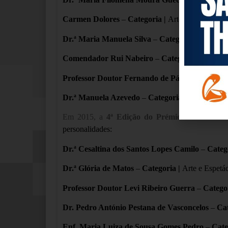
Carmen Dolores
–
Categoria |
Arte e Espetáculo
Dr.ª Maria Manuela Silva
–
Categoria |
Ciência 
Comendador Rui Nabeiro
–
Categoria |
Política
Professor Doutor Fernando de Pádua
–
Categor
Dr.ª Manuela Azevedo
–
Categoria |
Família e 
Em 2015, a
4ª Edição
do Prémio Envelhecime
personalidades:
Dr.ª
Cesaltina dos Santos Lopes Camilo
–
Categ
Dr.ª Glória de Matos
–
Categoria |
Arte e Espetá
Professor Doutor Levi Ribeiro Guerra
–
Catego
Dr. Pedro António Pestana de Vasconcelos
–
Cat
Enf.
Maria Luiza de Sousa Gomes Pedro
–
Cate