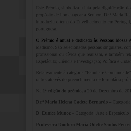
Este Prémio, simboliza a luta pela dignificaçã
propósito de homenagear a Senhora Dr.ª Maria Raque
introduziu o tema do Envelhecimento em Portugal,
portuguesa.
O Prémio é anual e dedicado às Pessoas Idosas 
idadismo. São selecionadas pessoas singulares, co
profissional ou cívica que realizam, e também re
Espetáculo; Ciência e Investigação; Política e Cid
Relativamente à categoria “Família e Comunidade”,
outro, através do preenchimento de formulário próp
Na
1ª edição do prémio,
a 20 de Dezembro de 2012
Dr.ª Maria Helena Cadete Bernardo
–
Categoria 
D. Eunice Munoz
–
Categoria | Arte e Espetáculo
Professora Doutora Maria Odette Santos Ferrei