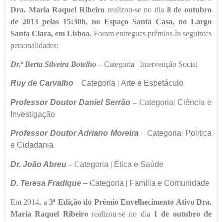
Dra. Maria Raquel Ribeiro
realizou-se no dia
8 de outubro
de 2013 pelas 15:30h, no Espaço Santa Casa, no Largo
Santa Clara, em Lisboa.
Foram entregues prémios às seguintes
personalidades:
Dr.ª Berta Silveira Botelho
– Categoria | Intervenção Social
Ruy de Carvalho
– C
ategoria
|
Arte e Espetáculo
Professor Doutor Daniel Serrão
– C
ategoria
|
Ciência e
Investigação
Professor Doutor Adriano Moreira
– C
ategoria
|
Politica
e Cidadania
Dr. João Abreu
– C
ategoria
|
Ética e Saúde
D. Teresa Fradique
–
C
ategoria
|
Família e Comunidade
Em 2014, a
3ª Edição
do Prémio Envelhecimento Ativo Dra.
Maria Raquel Ribeiro
realizou-se no dia
1 de outubro de