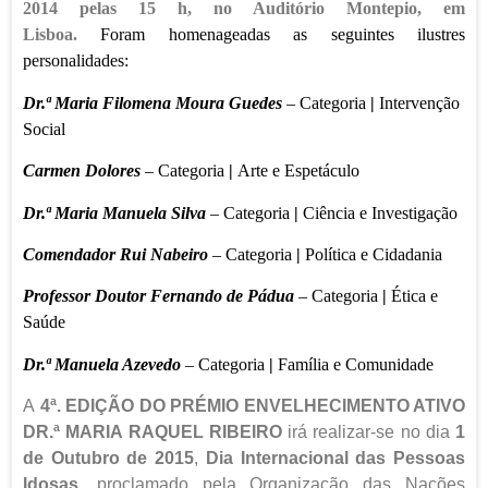
2014 pelas 15 h, no Auditório Montepio, em
Lisboa.
Foram homenageadas as seguintes ilustres
personalidades:
Dr.ª Maria Filomena Moura Guedes
–
Categoria
|
Intervenção
Social
Carmen Dolores
–
Categoria
|
Arte e Espetáculo
Dr.ª Maria Manuela Silva
–
Categoria
|
Ciência e Investigação
Comendador Rui Nabeiro
–
Categoria
|
Política e Cidadania
Professor Doutor Fernando de Pádua
–
Categoria
|
Ética e
Saúde
Dr.ª Manuela Azevedo
–
Categoria
|
Família e Comunidade
A
4ª. EDIÇÃO DO PRÉMIO ENVELHECIMENTO ATIVO
DR.ª MARIA RAQUEL RIBEIRO
irá realizar-se no dia
1
de Outubro de 2015
,
Dia Internacional das Pessoas
Idosas
, proclamado pela Organização das Nações