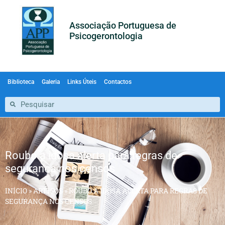
Associação Portuguesa de
Psicogerontologia
Biblioteca
Galeria
Links Úteis
Contactos
Roubo a idosa alerta para regras de
segurança nos censos
INÍCIO
»
ARTIGOS
»
ROUBO A IDOSA ALERTA PARA REGRAS DE
SEGURANÇA NOS CENSOS