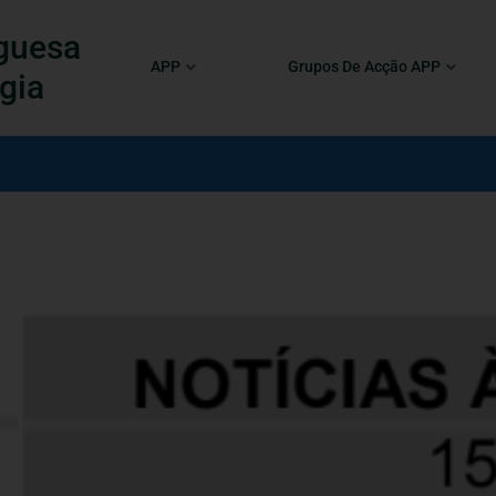
guesa
APP
Grupos De Acção APP
gia