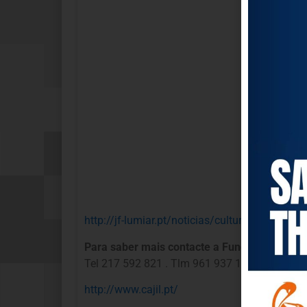
http://jf-lumiar.pt/noticias/cultura/clube-merc
Para saber mais contacte a Fundação CAJIL
Tel 217 592 821 . Tlm 961 937 189 . Fax 217 5
http://www.cajil.pt/