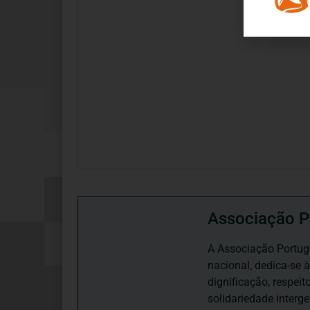
Associação P
A Associação Portugu
nacional, dedica-se 
dignificação, respei
solidariedade interg