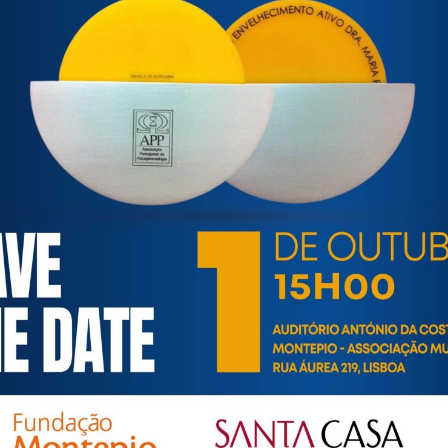
earia-lumiar/
– Centro de Apoio a Jovens e Idosos do Lumiar
74 573 . Rua do Lumiar, 57 . 1750-161 Lisboa . Portugal