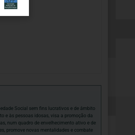
iedade Social sem fins lucrativos e de âmbito
nto e às pessoas idosas, visa a promoção da
sas, num quadro de envelhecimento ativo e de
ades, promove novas mentalidades e combate