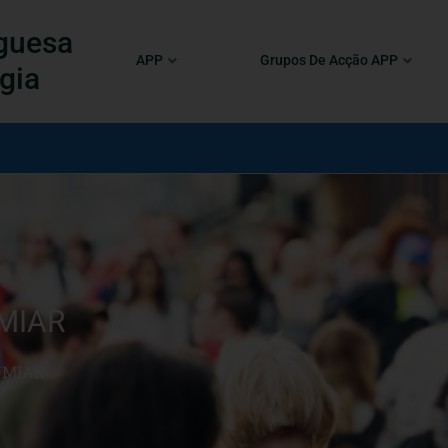
guesa
APP
Grupos De Acção APP
gia
MIAR
UMIAR