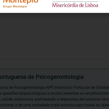
ortuguesa de Psicogerontologia
esa de Psicogerontologia-APP, Instituição Particular de Solidar
às questões biopsicológicas e sociais inerentes ao envelhecime
to, saúde, autonomia, participação e segurança das pessoas ido
eracional, e de uma sociedade mais inclusiva para todas as id