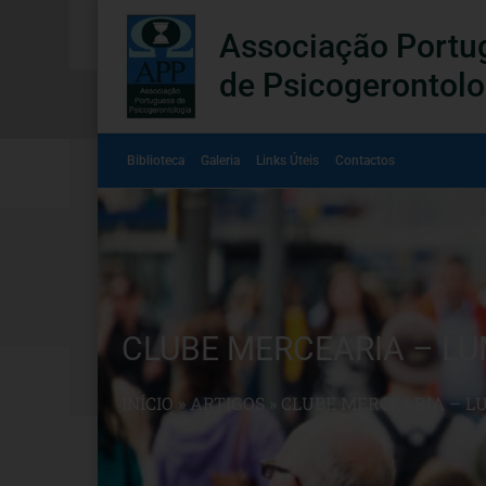
Associação Portu
de Psicogerontolo
Biblioteca
Galeria
Links Úteis
Contactos
CLUBE MERCEARIA – LU
INÍCIO
»
ARTIGOS
»
CLUBE MERCEARIA – L