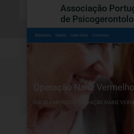
Associação Portu
de Psicogerontolo
Biblioteca
Galeria
Links Úteis
Contactos
Operação Nariz Vermelho 
INÍCIO
»
ARTIGOS
»
OPERAÇÃO NARIZ VERM