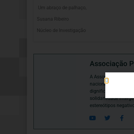
Um abraço de palhaço,
Susana Ribeiro
Núcleo de Investigação
Associação P
A Associação Portugu
nacional, dedica-se 
dignificação, respei
solidariedade interg
estereótipos negativ