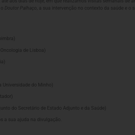
, até aos dias de hoje, em que realizamos visitas semanais de ar
e o
Doutor Palhaço
, a sua intervenção no contexto da saúde e o
oimbra)
 Oncologia de Lisboa)
ia)
a Universidade do Minho)
tador)
unto do Secretário de Estado Adjunto e da Saúde)
 a sua ajuda na divulgação.