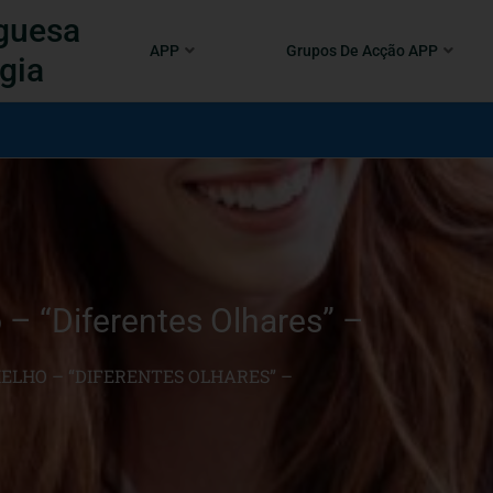
guesa
APP
Grupos De Acção APP
gia
– “Diferentes Olhares” –
ELHO – “DIFERENTES OLHARES” –