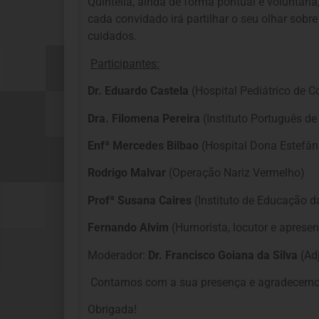
Quintella, ainda de forma pontual e voluntária
cada convidado irá partilhar o seu olhar sobr
cuidados.
Participantes:
Dr. Eduardo Castela
(Hospital Pediátrico de C
Dra. Filomena Pereira
(Instituto Português de
Enfª Mercedes Bilbao
(Hospital Dona Estefân
Rodrigo Malvar
(Operação Nariz Vermelho)
Profª Susana Caires
(Instituto de Educação d
Fernando Alvim
(Humorista, locutor e apresen
Moderador:
Dr. Francisco Goiana da Silva
(Adj
Contamos com a sua presença e agradecemos
Obrigada!