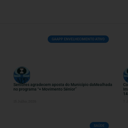
GAAPP ENVELHECIMENTO ATIVO
Seniores agradecem aposta do Município daMealhada
Co
no programa “+ Movimento Sénior”
Im
14
15 Julho, 2026
7 
SAÚDE