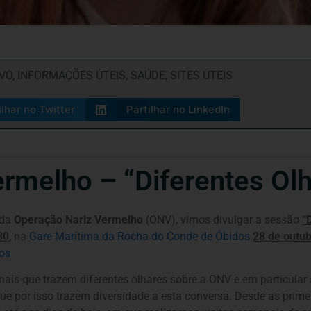
VO
,
INFORMAÇÕES ÚTEIS
,
SAÚDE
,
SITES ÚTEIS
ilhar no Twitter
Partilhar no LinkedIn
rmelho – “Diferentes Olh
 da
Operação Nariz Vermelho
(ONV), vimos divulgar a sessão
“
30
, na
Gare Marítima da Rocha do Conde de Óbidos
.
28 de outub
os
ais que trazem diferentes olhares sobre a ONV e em particular 
que por isso trazem diversidade a esta conversa. Desde as primei