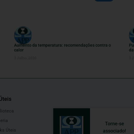
Aumento da temperatura: recomendações contra o
Pu
calor
da
3 Julho, 2026
3 J
Úteis
lioteca
eria
Torne-se
ks Úteis
associado!