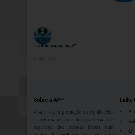
“Já bebeu água hoje?”
6 Julho, 2026
Sobre a APP
Links 
Bib
A APP visa a promoção da dignificação,
respeito, saúde, autonomia, participação e
Gal
segurança das pessoas idosas, num
Lin
quadro de envelhecimento ativo e de