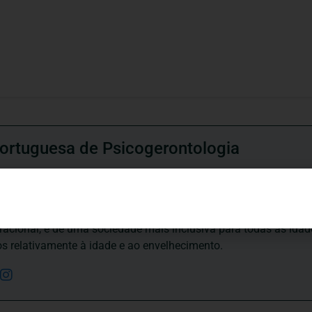
ortuguesa de Psicogerontologia
esa de Psicogerontologia-APP, Instituição Particular de Solidar
às questões biopsicológicas e sociais inerentes ao envelhecime
to, saúde, autonomia, participação e segurança das pessoas ido
eracional, e de uma sociedade mais inclusiva para todas as id
os relativamente à idade e ao envelhecimento.