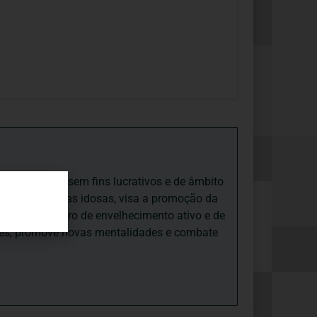
iedade Social sem fins lucrativos e de âmbito
nto e às pessoas idosas, visa a promoção da
sas, num quadro de envelhecimento ativo e de
ades, promove novas mentalidades e combate