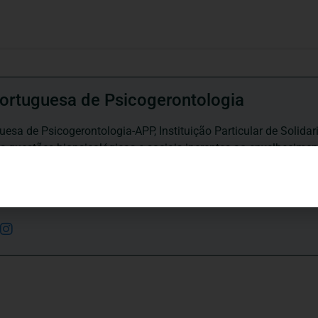
ortuguesa de Psicogerontologia
esa de Psicogerontologia-APP, Instituição Particular de Solidar
às questões biopsicológicas e sociais inerentes ao envelhecime
to, saúde, autonomia, participação e segurança das pessoas ido
eracional, e de uma sociedade mais inclusiva para todas as id
os relativamente à idade e ao envelhecimento.