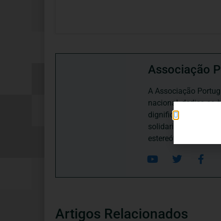
Associação P
A Associação Portugu
nacional, dedica-se 
dignificação, respei
solidariedade interg
estereótipos negativ
Artigos Relacionados