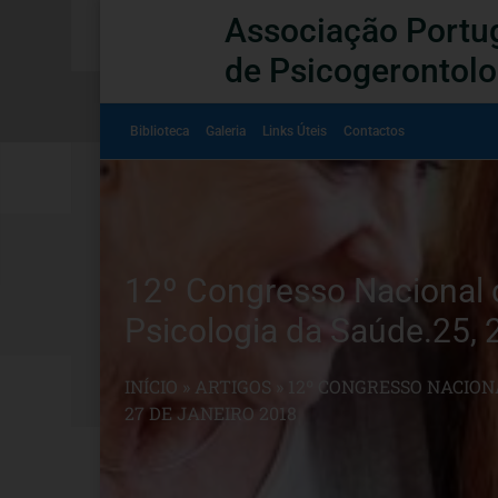
Associação Portu
de Psicogerontolo
Biblioteca
Galeria
Links Úteis
Contactos
12º Congresso Nacional 
Psicologia da Saúde.25, 
INÍCIO
»
ARTIGOS
»
12º CONGRESSO NACION
27 DE JANEIRO 2018