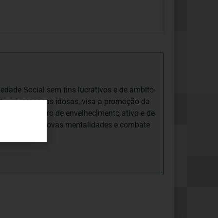
iedade Social sem fins lucrativos e de âmbito
nto e às pessoas idosas, visa a promoção da
sas, num quadro de envelhecimento ativo e de
ades, promove novas mentalidades e combate