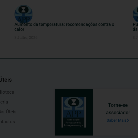
Aumento da temperatura: recomendações contra o
Pu
calor
da
3 Julho, 2026
3 J
Úteis
lioteca
eria
Torne-se
ks Úteis
associado!
Saber Mais
ntactos