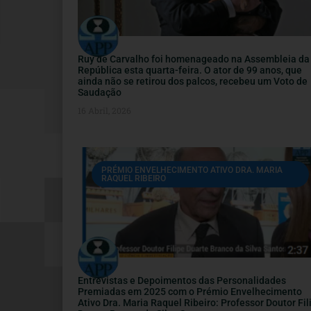
Ruy de Carvalho foi homenageado na Assembleia da
República esta quarta-feira. O ator de 99 anos, que
ainda não se retirou dos palcos, recebeu um Voto de
Saudação
16 Abril, 2026
PRÉMIO ENVELHECIMENTO ATIVO DRA. MARIA
RAQUEL RIBEIRO
Entrevistas e Depoimentos das Personalidades
Premiadas em 2025 com o Prémio Envelhecimento
Ativo Dra. Maria Raquel Ribeiro: Professor Doutor Fil