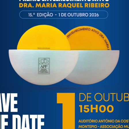
or no nosso país, com 80 ou mais anos…”
APP (edição 2022)
rdoados vai decorrer no dia 3 de Outubro, pelas 15h, na Sala 