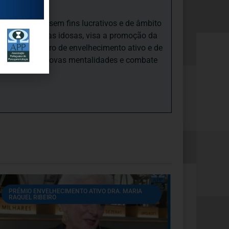
iedade Social sem fins lucrativos e de âmbito
nto e às pessoas idosas, visa a promoção da
sas, num quadro de envelhecimento ativo e de
ades, promove novas mentalidades e combate
PRÉMIO ENVELHECIMENTO ATIVO DRA. MARIA
RAQUEL RIBEIRO