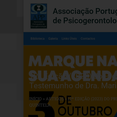
Associação Portu
de Psicogerontolo
Biblioteca
Galeria
Links Úteis
Contactos
12ª Edição (2023) do Pré
Testemunho de Dra. Mari
INÍCIO
»
ARTIGOS
»
12ª EDIÇÃO (2023) DO
QUINTELA