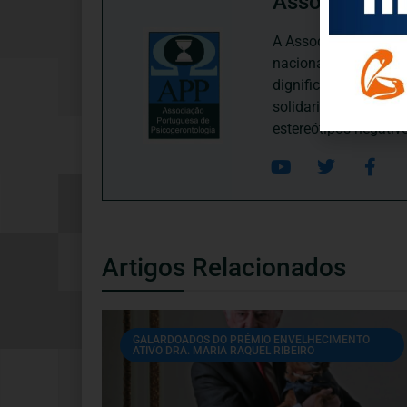
Associação P
A Associação Portugu
nacional, dedica-se 
dignificação, respei
solidariedade interg
estereótipos negativ
Artigos Relacionados
GALARDOADOS DO PRÉMIO ENVELHECIMENTO
ATIVO DRA. MARIA RAQUEL RIBEIRO