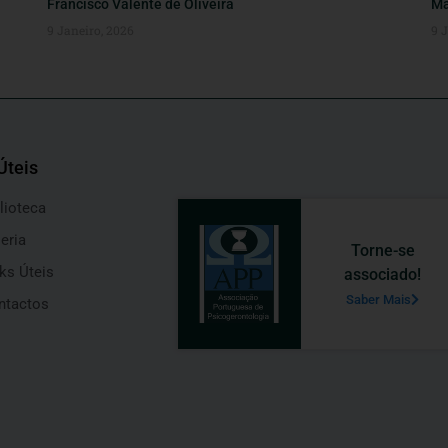
Francisco Valente de Oliveira
Ma
9 Janeiro, 2026
9 
Úteis
lioteca
eria
Torne-se
ks Úteis
associado!
Saber Mais
ntactos