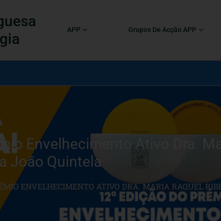
guesa
APP
Grupos De Acção APP
gia
mio Envelhecimento Ativo Dra. Mar
a João Quintela
 PRÉMIO ENVELHECIMENTO ATIVO DRA. MARIA RAQUEL RI