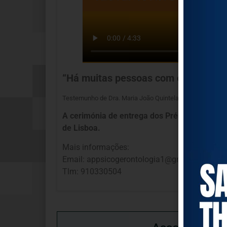
“Há muitas pessoas com enorme val
Testemunho de Dra. Maria João Quintela, Presidente da 
A cerimónia de entrega dos Prémios aos gala
de Lisboa.
Mais informações:
Email: appsicogerontologia1@gmail.com
Tlm: 910330504