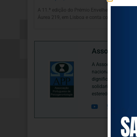
A 11.ª edição do Prémio Envelhecimento Ativo 
Áurea 219, em Lisboa e conta com a presença 
Associação P
A Associação Portugu
nacional, dedica-se 
dignificação, respei
solidariedade interg
estereótipos negativ