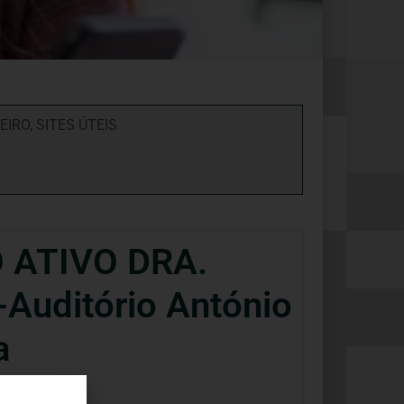
EIRO
,
SITES ÚTEIS
 ATIVO DRA.
uditório António
a