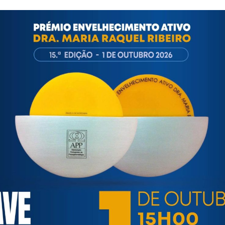
Dra. Maria Raquel Ribeiro realiza-se a 3 de outubro, pelas 14h3
do presidente Virgílio Boavista Lima
ortuguesa de Psicogerontologia
esa de Psicogerontologia-APP, Instituição Particular de Solidar
às questões biopsicológicas e sociais inerentes ao envelhecime
to, saúde, autonomia, participação e segurança das pessoas ido
eracional, e de uma sociedade mais inclusiva para todas as id
os relativamente à idade e ao envelhecimento.