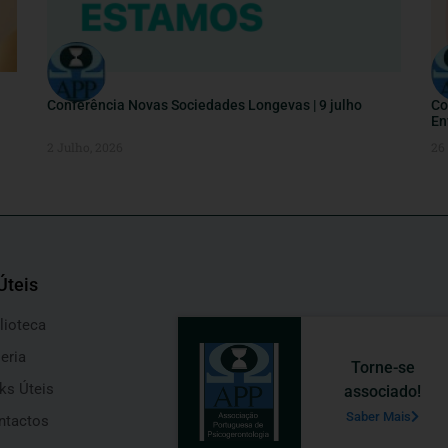
Conferência Novas Sociedades Longevas | 9 julho
Co
En
2 Julho, 2026
26
Úteis
lioteca
eria
Torne-se
ks Úteis
associado!
Saber Mais
ntactos