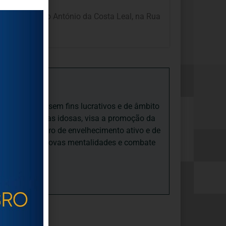
0, no Auditório António da Costa Leal, na Rua
iedade Social sem fins lucrativos e de âmbito
nto e às pessoas idosas, visa a promoção da
sas, num quadro de envelhecimento ativo e de
ades, promove novas mentalidades e combate