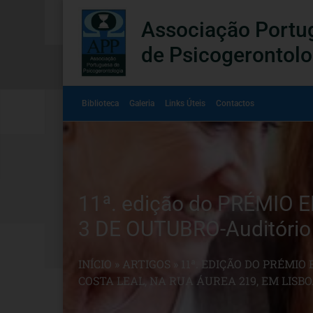
Associação Portu
de Psicogerontolo
Biblioteca
Galeria
Links Úteis
Contactos
11ª. edição do PRÉMIO
3 DE OUTUBRO-Auditório 
INÍCIO
»
ARTIGOS
»
11ª. EDIÇÃO DO PRÉMI
COSTA LEAL, NA RUA ÁUREA 219, EM LISB