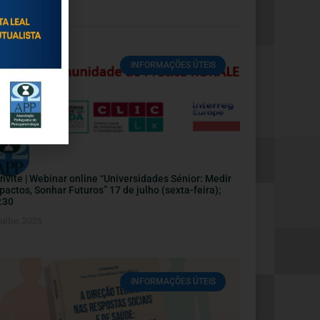
INFORMAÇÕES ÚTEIS
nvite | Webinar online “Universidades Sénior: Medir
pactos, Sonhar Futuros” 17 de julho (sexta-feira);
:30
Julho, 2026
INFORMAÇÕES ÚTEIS