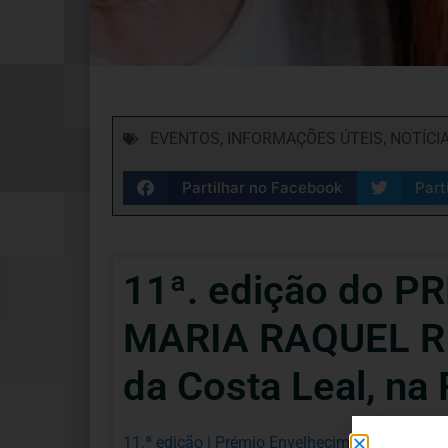
EVENTOS
,
INFORMAÇÕES ÚTEIS
,
NOTÍCI
Partilhar no Facebook
Part
11ª. edição do 
MARIA RAQUEL RI
da Costa Leal, na
11.ª edição | Prémio Envelhecimento Ativo Dra