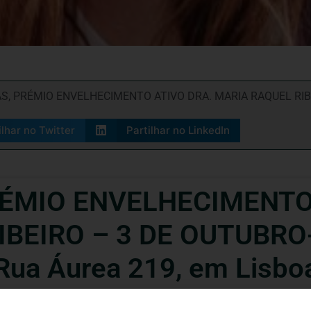
AS
,
PRÉMIO ENVELHECIMENTO ATIVO DRA. MARIA RAQUEL RIB
ilhar no Twitter
Partilhar no LinkedIn
PRÉMIO ENVELHECIMENTO
BEIRO – 3 DE OUTUBRO-A
 Rua Áurea 219, em Lisbo
. Maria Raquel Ribeiro