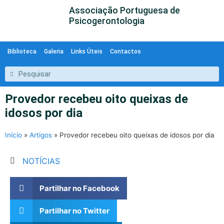
Associação Portuguesa de
Psicogerontologia
Biblioteca
Galeria
Links Úteis
Contactos
Provedor recebeu oito queixas de
idosos por dia
Início
»
Artigos
»
Provedor recebeu oito queixas de idosos por dia
NOTÍCIAS
Partilhar no Facebook
Partilhar no Twitter