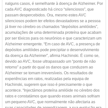
nalguns casos, é semelhante à doença de Alzheimer. Por
cada AVC diagnosticado há cinco “silenciosos”, que
passam despercebidos. Ora, mesmo estes AVC
silenciosos podem ter efeitos devastadores se a pessoa
já tiver no cérebro os chamados “depósitos amilóides”,
acumulações de uma determinada proteína que acabam
por ser tóxicos para os neurónios e que caracterizam um
Alzheimer emergente. “Em caso de AVC, a presença de
depósitos amilóides pode precipitar o desenvolvimento
da doença da Alzheimer”, afirma Hachinski. É como se,
devido ao AVC, fosse ultrapassado um “ponto de não
retorno” a partir do qual os danos que conduzem ao
Alzheimer se tornam irreversíveis. Os resultados de
experiências em ratos, realizadas pela equipa de
Hachinski, sugerem que isso é precisamente o que
acontece. “Injectámos proteína amilóide no cérebro dos
ratos e constatámos que quando esses animais sofriam
um pequeno AVC, que normalmente não afectaria as
suas capacidades de aprendizagem, a sua evolução era