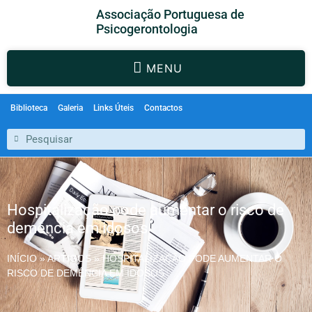
Associação Portuguesa de
Psicogerontologia
MENU
Biblioteca
Galeria
Links Úteis
Contactos
Hospitalização pode aumentar o risco de
demência em idosos
INÍCIO
»
ARTIGOS
»
HOSPITALIZAÇÃO PODE AUMENTAR O
RISCO DE DEMÊNCIA EM IDOSOS