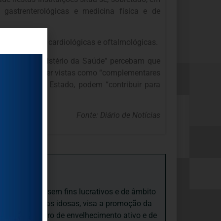
 gastrenterológicas e medicina física e de
s e técnicas cardiológicas e oftalmológicas.
sáveis do Ministério da Saúde” percebam que
córdias devem ser vistas como “complementares
correntes” do Estado, podem “contribuir para
Fonte: Diário de Notícias
iedade Social sem fins lucrativos e de âmbito
nto e às pessoas idosas, visa a promoção da
sas, num quadro de envelhecimento ativo e de