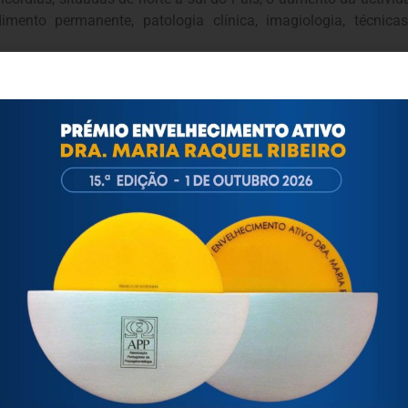
ento permanente, patologia clínica, imagiologia, técnicas
rviços onde houve uma diminuição das actividades como cirurgia
ricórdias Portuguesas, considerou necessário que “os respon
” e não fazem parte do sector privado. E defendeu que as miseri
 vez mais reduzido”, “as misericórdias, porque “não são con
io da Saúde se propõe”, disse o médico Salazar Coimbra.
ortuguesa de Psicogerontologia
esa de Psicogerontologia-APP, Instituição Particular de Solidar
às questões biopsicológicas e sociais inerentes ao envelhecime
to, saúde, autonomia, participação e segurança das pessoas ido