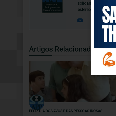
solidariedade interg
estereótipos negativ
Artigos Relacionados
NOTÍCIAS
FELIZ DIA DOS AVÕS E DAS PESSOAS IDOSAS