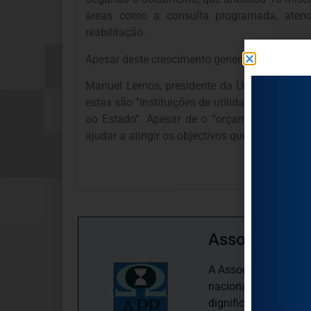
áreas como a consulta programada, atendim
reabilitação.
Apesar deste crescimento generalizado, há se
Manuel Lemos, presidente da União das Mise
estas são “instituições de utilidade pública
ao Estado”. Apesar de o “orçamento ser cada
ajudar a atingir os objectivos que o Ministér
Associação P
A Associação Portugu
nacional, dedica-se 
dignificação, respei