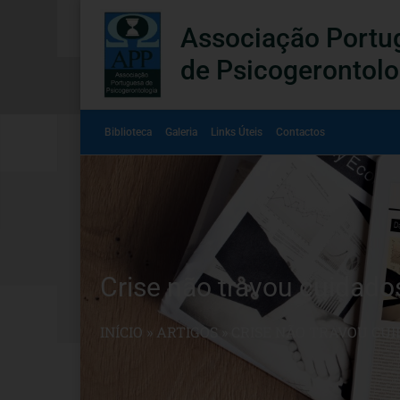
Associação Portu
de Psicogerontolo
Biblioteca
Galeria
Links Úteis
Contactos
Crise não travou cuidado
INÍCIO
»
ARTIGOS
»
CRISE NÃO TRAVOU CUI