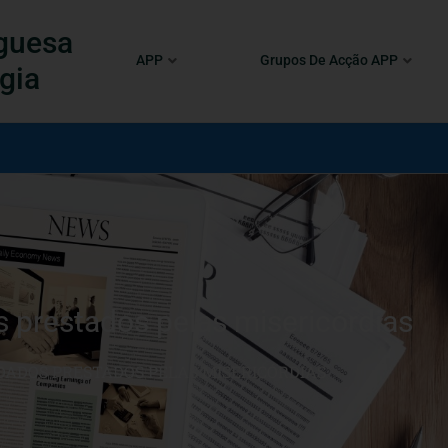
guesa
APP
Grupos De Acção APP
gia
s prestados pelas misericórdias
DADOS PRESTADOS PELAS MISERICÓRDIAS