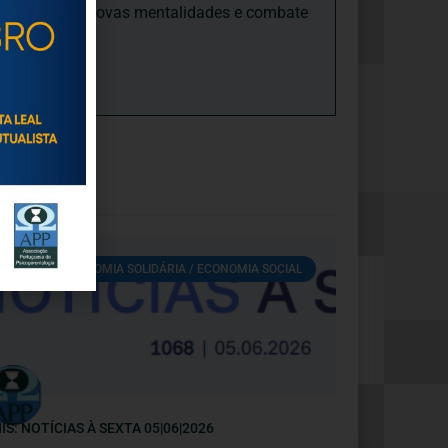
ades, promove novas mentalidades e combate
ECONOMIA SOLIDÁRIA / ECONOMIA SOCIAL
IS: NOTÍCIAS À SEXTA 05|06|2026