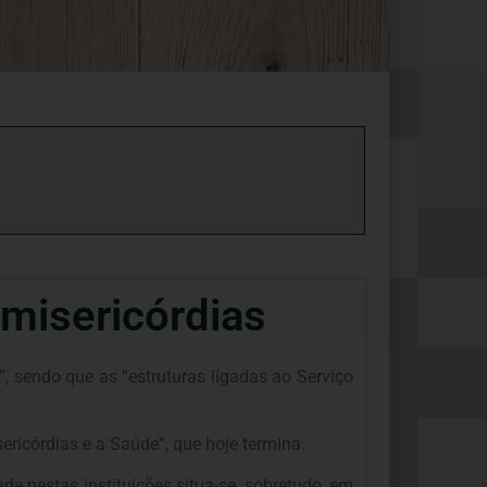
 misericórdias
, sendo que as “estruturas ligadas ao Serviço
ricórdias e a Saúde”, que hoje termina.
e nestas instituições situa-se, sobretudo, em