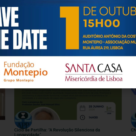
eracional, e de uma sociedade mais inclusiva para todas as id
os relativamente à idade e ao envelhecimento.
NOTÍCIAS
Ciclo de Partilha: “A Revolução Silenciosa da
CN
Longevidade”