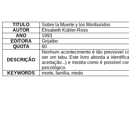
TITULO
Sobre la Muerte y los Moribundos
AUTOR
Elisabeth Kübler-Ross
ANO
1993
EDITORA
Grijalbo
QUOTA
60
Nenhum acontecimento é tão previsivel co
ser um tabu. Este livro aborda a identif
DESCRIÇÃO
aceitação...) e mostra como é possível con
psicológico.
KEYWORDS
morte, família, medo